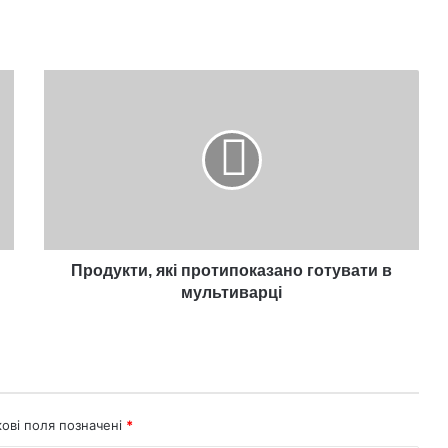
Продукти,
які
протипоказано
готувати
в
мультиварці
Продукти, які протипоказано готувати в
мультиварці
кові поля позначені
*