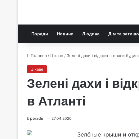
Поради
Новини
Людина
Дім та затишо
Головна
/
Цікаве
/
Зелені дахи і відкриті тераси будин
Цікаве
Зелені дахи і від
в Атланті
poradu
27.04.2020