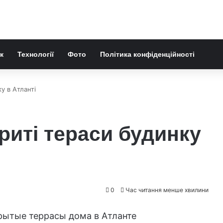
к
Технології
Фото
Політика конфіденційності
ку в Атланті
криті тераси будинку
0
Час читання менше хвилини