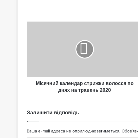
Місячний
календар
стрижки
волосся
по
днях
на
травень
2020
Місячний календар стрижки волосся по
днях на травень 2020
Залишити відповідь
Ваша e-mail адреса не оприлюднюватиметься.
Обов’яз