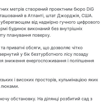
них метрів створений проектним бюро DiG
розташований в Атланті, штат Джорджія, США.
 уберегающем від надмірно гучного цифрового
ормі будинок виконаний без внутрішніх
иту планування поверху.
 та приватні обсяги, що дозволяє чітко
ернутий у бік безтурботного лісу позаду
ля зниження енергоспоживання і поліпшення
изьких і високих просторів, кульмінацією яких
и люками.
ючу обстановку. На ділянці розбитий сад з