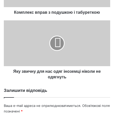
Комплекс вправ з подушкою і табуреткою
Яку
звичну
для
нас
одяг
іноземці
ніколи
не
одягнуть
Яку звичну для нас одяг іноземці ніколи не
одягнуть
Залишити відповідь
Ваша e-mail адреса не оприлюднюватиметься.
Обов’язкові поля
позначені
*