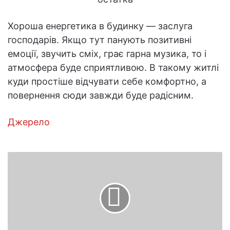
Хороша енергетика в будинку — заслуга
господарів. Якщо тут панують позитивні
емоції, звучить сміх, грає гарна музика, то і
атмосфера буде сприятливою. В такому житлі
куди простіше відчувати себе комфортно, а
повернення сюди завжди буде радісним.
Джерело
Комплекс
вправ
з
подушкою
і
табуреткою