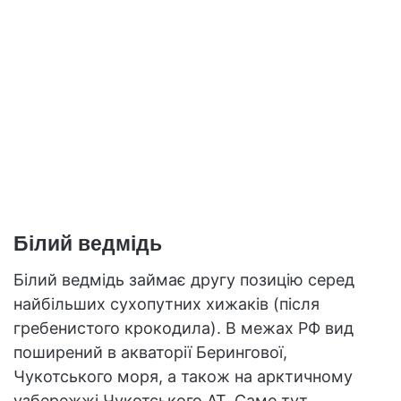
Білий ведмідь
Білий ведмідь займає другу позицію серед
найбільших сухопутних хижаків (після
гребенистого крокодила). В межах РФ вид
поширений в акваторії Берингової,
Чукотського моря, а також на арктичному
узбережжі Чукотського АТ. Саме тут