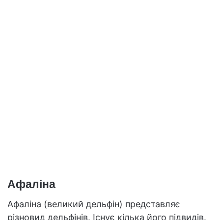
Афаліна
Афаліна (великий дельфін) представляє
різновид дельфінів. Існує кілька його підвидів.