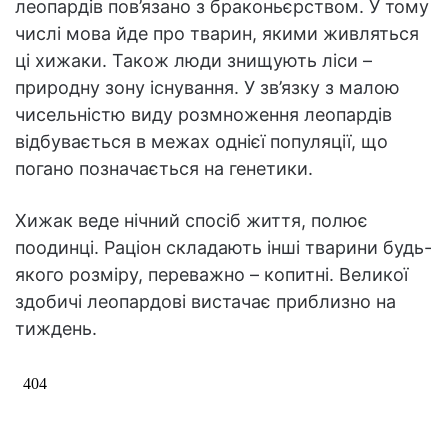
леопардів пов’язано з браконьєрством. У тому
числі мова йде про тварин, якими живляться
ці хижаки. Також люди знищують ліси –
природну зону існування. У зв’язку з малою
чисельністю виду розмноження леопардів
відбувається в межах однієї популяції, що
погано позначається на генетики.
Хижак веде нічний спосіб життя, полює
поодинці. Раціон складають інші тварини будь-
якого розміру, переважно – копитні. Великої
здобичі леопардові вистачає приблизно на
тиждень.