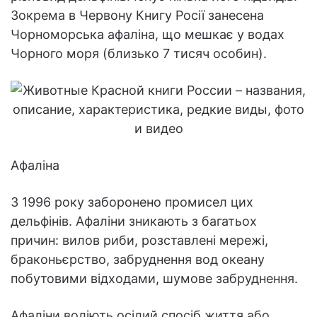
Зокрема в Червону Книгу Росії занесена
Чорноморська афаліна, що мешкає у водах
Чорного моря (близько 7 тисяч особин).
Афаліна
З 1996 року заборонено промисел цих
дельфінів. Афаліни зникають з багатьох
причин: вилов риби, розставлені мережі,
браконьєрство, забруднення вод океану
побутовими відходами, шумове забруднення.
Афаліни воліють осілий спосіб життя або