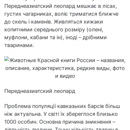
Переднеазиатский леопард мешкає в лісах,
густих чагарниках, воліє триматися ближче
до скель і каменів. Живляться хижаки
копитними середнього розміру (олені,
муфлони, кабани та ін), іноді – дрібними
тваринами.
Переднеазиатский леопард
Проблема популяції кавказьких барсів більш
ніж актуальна. У світі їх збереглося близько
1000 особин. Основна причина зникнення –
діяльність людини. Точну кількість тварин в