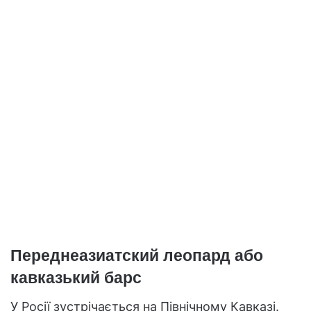
Переднеазиатский леопард або
кавказький барс
У Росії зустрічається на Північному Кавказі.