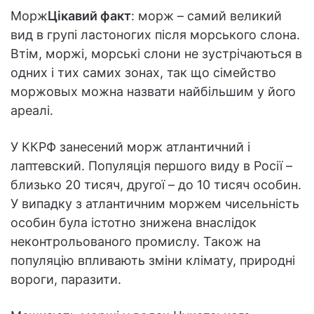
Морж
Цікавий факт
: морж – самий великий
вид в групі ластоногих після морського слона.
Втім, моржі, морські слони не зустрічаються в
одних і тих самих зонах, так що сімейство
моржовых можна назвати найбільшим у його
ареалі.
У ККРФ занесений морж атлантичний і
лаптевский. Популяція першого виду в Росії –
близько 20 тисяч, другої – до 10 тисяч особин.
У випадку з атлантичним моржем чисельність
особин була істотно знижена внаслідок
неконтрольованого промислу. Також на
популяцію впливають зміни клімату, природні
вороги, паразити.