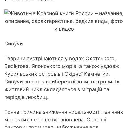
Сивучи
Тварини зустрічаються у водах Охотського,
Берінгова, Японського морів, а також уздовж
Курильських островів і Східної Камчатки.
Сивучи воліють прибережні зони, острови. Їх
життєвий цикл складається з міграцій та
періодів лежбищ.
Точна причина зниження чисельності північних
морських левів не встановлена. Основні
фактори: промисел, забруднення вод,