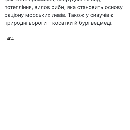
потепління, вилов риби, яка становить основу
раціону морських левів. Також у сивучів є
природні вороги – косатки й бурі ведмеді.