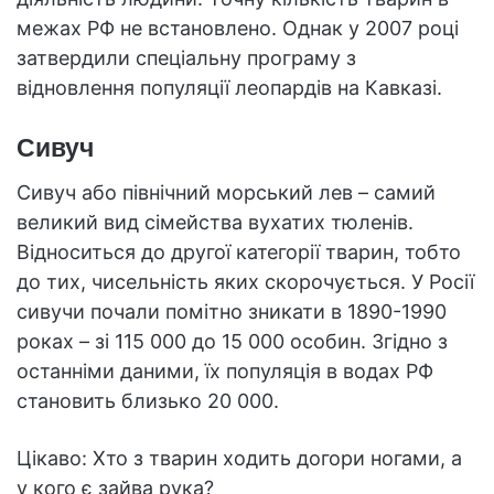
межах РФ не встановлено. Однак у 2007 році
затвердили спеціальну програму з
відновлення популяції леопардів на Кавказі.
Сивуч
Сивуч або північний морський лев – самий
великий вид сімейства вухатих тюленів.
Відноситься до другої категорії тварин, тобто
до тих, чисельність яких скорочується. У Росії
сивучи почали помітно зникати в 1890-1990
роках – зі 115 000 до 15 000 особин. Згідно з
останніми даними, їх популяція в водах РФ
становить близько 20 000.
Цікаво: Хто з тварин ходить догори ногами, а
у кого є зайва рука?