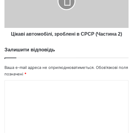
СРСР
(Частина
2)
Цікаві автомобілі, зроблені в СРСР (Частина 2)
Залишити відповідь
Ваша e-mail адреса не оприлюднюватиметься.
Обов’язкові поля
позначені
*
К
о
м
е
н
т