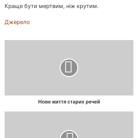
Краще бути мертвим, ніж крутим.
Джерело
Нове
життя
старих
речей
Нове життя старих речей
Цікаві
автомобілі,
зроблені
в