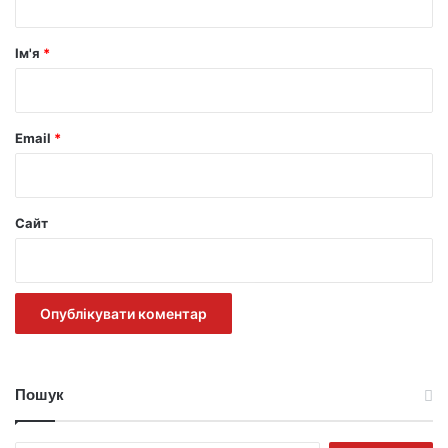
а
р
Ім'я
*
*
Email
*
Сайт
Пошук