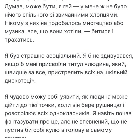
Думав, може бути, я гей — у мене ж не було
нічого спільного зі звичайними хлопцями.
Нікому з них не подобалось мистецтво або
музика, все, що вони хотіли, — битися і
трахатись.
Я був страшно асоціальний. Я б не здивувався,
якщо б мені присвоїли титул «людина, який,
швидше за все, пристрелить всіх на шкільній
дискотеці».
Я чудово можу собі уявити, як людина може
дійти до тієї точки, коли він бере рушницю і
розстрілює всіх однокласників. Я навіть почав
фантазувати про це, але не впевнений, що не
пустив би собі кулю в голову в самому