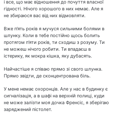
і все, що має відношення до почуття власної
гідності. Нічого хорошого в них немає. Але я
не збираюся вас від них відмовляти.
Вже п’ять років я мучуся сильними болями в
шлунку. Коли в тебе постійно щось болить
протягом п’яти років, ти сходиш з розуму. Ти
не можеш нічого робити. Ти впадаєш в
істерику, як мокра кішка, яку дубасять.
Найчастіше я співаю прямо зі свого шлунка.
Прямо звідти, де сконцентрована біль.
У мене немає охоронців. Але у нас в будинку є
сигналізація, а в шафі на верхній полиці, куди
не може залізти моя дочка Френсіс, я зберігаю
заряджений пістолет.