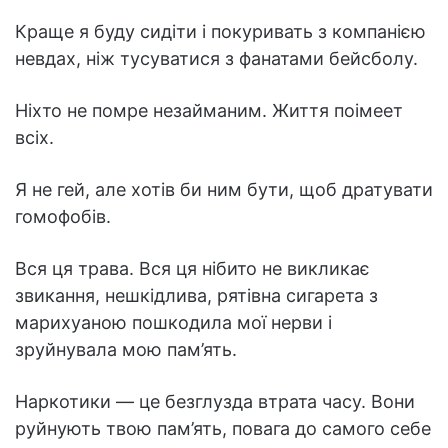
Краще я буду сидіти і покуривать з компанією
невдах, ніж тусуватися з фанатами бейсболу.
Ніхто не помре незайманим. Життя поімеет
всіх.
Я не гей, але хотів би ним бути, щоб дратувати
гомофобів.
Вся ця трава. Вся ця нібито не викликає
звикання, нешкідлива, рятівна сигарета з
марихуаною пошкодила мої нерви і
зруйнувала мою пам’ять.
Наркотики — це безглузда втрата часу. Вони
руйнують твою пам’ять, повага до самого себе