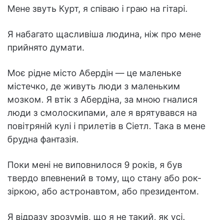
Мене звуть Курт, я співаю і граю на гітарі.
Я набагато щасливіша людина, ніж про мене
прийнято думати.
Моє рідне місто Абердін — це маленьке
містечко, де живуть люди з маленьким
мозком. Я втік з Абердіна, за мною гналися
люди з смолоскипами, але я врятувався на
повітряній кулі і прилетів в Сіетл. Така в мене
брудна фантазія.
Поки мені не виповнилося 9 років, я був
твердо впевнений в тому, що стану або рок-
зіркою, або астронавтом, або президентом.
Я відразу зрозумів, що я не такий, як усі.