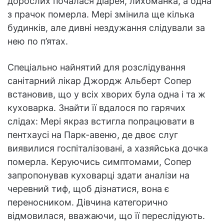
дорослих почалася діарея, лихоманка, а одна
з прачок померла. Мері змінила ще кілька
будинків, але дивні нездужання слідували за
нею по п’ятах.
Спеціально найнятий для розслідування
санітарний лікар Джордж Альберт Сопер
встановив, що у всіх хворих була одна і та ж
куховарка. Знайти її вдалося по гарячих
слідах: Мері якраз встигла попрацювати в
пентхаусі на Парк-авеню, де двоє слуг
виявилися госпіталізовані, а хазяйська дочка
померла. Керуючись симптомами, Сопер
запропонував куховарці здати аналізи на
черевний тиф, щоб дізнатися, вона є
переносником. Дівчина категорично
відмовилася, вважаючи, що її переслідують.