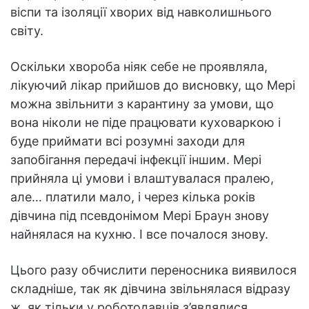
віспи та ізоляції хворих від навколишнього
світу.
Оскільки хвороба ніяк себе не проявляла,
лікуючий лікар прийшов до висновку, що Мері
можна звільнити з карантину за умови, що
вона ніколи не піде працювати куховаркою і
буде приймати всі розумні заходи для
запобігання передачі інфекції іншим. Мері
прийняла ці умови і влаштувалася пралею,
але… платили мало, і через кілька років
дівчина під псевдонімом Мері Браун знову
найнялася на кухню. І все почалося знову.
Цього разу обчислити переносника виявилося
складніше, так як дівчина звільнялася відразу
ж, як тільки у роботодавців з’являлися