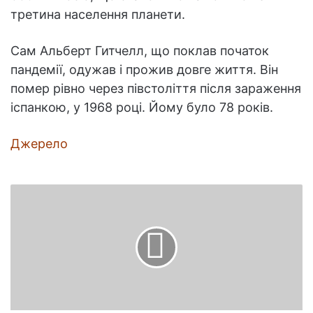
третина населення планети.
Сам Альберт Гитчелл, що поклав початок
пандемії, одужав і прожив довге життя. Він
помер рівно через півстоліття після зараження
іспанкою, у 1968 році. Йому було 78 років.
Джерело
Борщ
холодний
-
інгредієнти
і
як
приготувати
в
домашніх