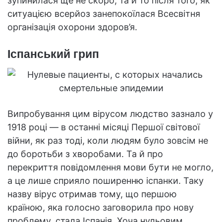
зупинилася ще не скоро, та й то після того, як
ситуацією всерйоз занепокоїлася Всесвітня
організація охорони здоров’я.
Іспанський грип
Випробування цим вірусом людство зазнало у
1918 році — в останні місяці Першої світової
війни, як раз тоді, коли людям було зовсім не
до боротьби з хворобами. Та й про
перекриття повідомлення мови бути не могло,
а це лише сприяло поширенню іспанки. Таку
назву вірус отримав тому, що першою
країною, яка голосно заговорила про нову
проблему, стала Іспанія. Хоча нульовим