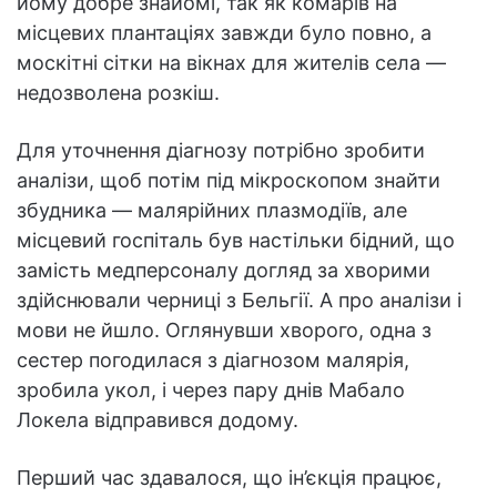
йому добре знайомі, так як комарів на
місцевих плантаціях завжди було повно, а
москітні сітки на вікнах для жителів села —
недозволена розкіш.
Для уточнення діагнозу потрібно зробити
аналізи, щоб потім під мікроскопом знайти
збудника — малярійних плазмодіїв, але
місцевий госпіталь був настільки бідний, що
замість медперсоналу догляд за хворими
здійснювали черниці з Бельгії. А про аналізи і
мови не йшло. Оглянувши хворого, одна з
сестер погодилася з діагнозом малярія,
зробила укол, і через пару днів Мабало
Локела відправився додому.
Перший час здавалося, що ін’єкція працює,