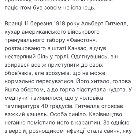
пацієнтом був зовсім не іспанець.
Вранці 11 березня 1918 року Альберт Гитчелл,
кухар американського військового
тренувального табору «Фанстон»,
розташованого в штаті Канзас, відчув
нестерпний біль у горлі. Одягнувшись, він
збирався все ж приступити до своїх
обов’язків, але зрозумів, що не може
нормально пересуватися. Його хитало, голова
йшла обертом, а до горла підступала нудота. У
медпункті виявилося, що у чоловіка
температура 40 градусів. Гитчелла стрясав
важкий кашель. Особа синіло. Керівництво
негайно помістило його в карантин. За однією
з версій, рознощиком інфекції стала свиня, яку