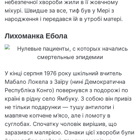
небезпечної хвороби жили в її жовчному
міхурі. Швидше за все, тиф був у Мері з
народження і передався їй в утробі матері.
Лихоманка Ебола
У кінці серпня 1976 року шкільний вчитель
Мабало Локела з Заїру (нині Демократична
Республіка Конго) повернувся з подорожі по
країні в рідну село Ямбуку. З собою він привіз
не тільки подарунки — тушу антилопи і
мавпяче копчене м’ясо, але і ломоту в
суглобах. Спочатку чоловік вирішив, що
заразився малярією. Ознаки цієї хвороби були