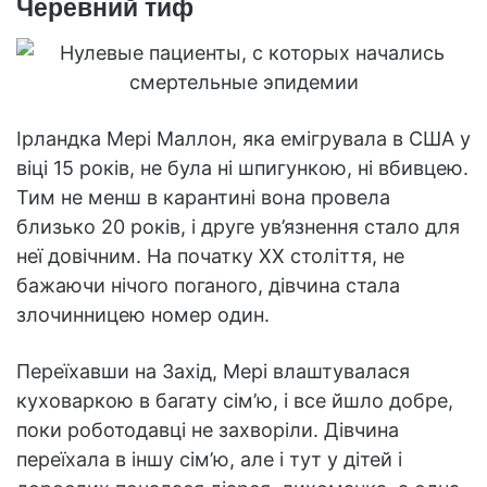
Черевний тиф
Ірландка Мері Маллон, яка емігрувала в США у
віці 15 років, не була ні шпигункою, ні вбивцею.
Тим не менш в карантині вона провела
близько 20 років, і друге ув’язнення стало для
неї довічним. На початку XX століття, не
бажаючи нічого поганого, дівчина стала
злочинницею номер один.
Переїхавши на Захід, Мері влаштувалася
куховаркою в багату сім’ю, і все йшло добре,
поки роботодавці не захворіли. Дівчина
переїхала в іншу сім’ю, але і тут у дітей і