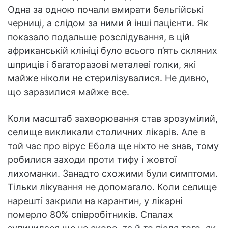
Одна за одною почали вмирати бельгійські
черниці, а слідом за ними й інші пацієнти. Як
показало подальше розслідування, в цій
африканській клініці було всього п’ять скляних
шприців і багаторазові металеві голки, які
майже ніколи не стерилізувалися. Не дивно,
що заразилися майже все.
Коли масштаб захворювання став зрозумілий,
селище викликали столичних лікарів. Але в
той час про вірус Ебола ще ніхто не знав, тому
робилися заходи проти тифу і жовтої
лихоманки. Занадто схожими були симптоми.
Тільки лікування не допомагало. Коли селище
нарешті закрили на карантин, у лікарні
померло 80% співробітників. Спалах