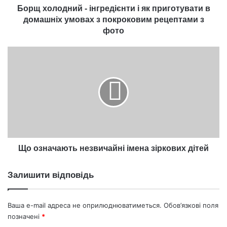
умовах
Борщ холодний - інгредієнти і як приготувати в
з
домашніх умовах з покроковим рецептами з
покроковим
фото
рецептами
з
Що
фото
означають
незвичайні
імена
зіркових
дітей
Що означають незвичайні імена зіркових дітей
Залишити відповідь
Ваша e-mail адреса не оприлюднюватиметься.
Обов’язкові поля
позначені
*