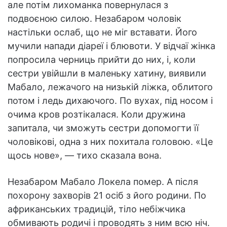
але потім лихоманка повернулася з
подвоєною силою. Незабаром чоловік
настільки ослаб, що не міг вставати. Його
мучили напади діареї і блювоти. У відчаї жінка
попросила черниць прийти до них, і, коли
сестри увійшли в маленьку хатину, виявили
Мабало, лежачого на низькій ліжка, облитого
потом і ледь дихаючого. По вухах, під носом і
очима кров розтікалася. Коли дружина
запитала, чи зможуть сестри допомогти її
чоловікові, одна з них похитала головою. «Це
щось нове», — тихо сказала вона.
Незабаром Мабало Локела помер. А після
похорону захворів 21 осіб з його родини. По
африканських традицій, тіло небіжчика
обмивають родичі і проводять з ним всю ніч.