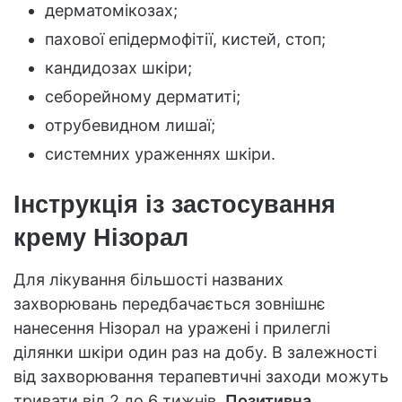
дерматомікозах;
пахової епідермофітії, кистей, стоп;
кандидозах шкіри;
себорейному дерматиті;
отрубевидном лишаї;
системних ураженнях шкіри.
Інструкція із застосування
крему Нізорал
Для лікування більшості названих
захворювань передбачається зовнішнє
нанесення Нізорал на уражені і прилеглі
ділянки шкіри один раз на добу. В залежності
від захворювання терапевтичні заходи можуть
тривати від 2 до 6 тижнів.
Позитивна