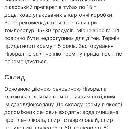
лікарський препарат в тубах по 15 г,
додатково упакованих в картонні коробки.
Засіб рекомендується зберігати при
температурі 15-30 градусів. Місце зберігання
повинно бути недоступним для дітей. Термін
придатності крему – 5 років. Застосування
Нізорал по закінченню терміну придатності не
рекомендується.
Склад
Основною діючою речовиною Нізорал є
кетоконазол, який є синтетичним похідним
імідазолдіоксолану. До складу крему в якості
допоміжних речовин входять: вода очищена,
пропіленгліколь, спирт стеариловый, спирт
цетиловий, полісорбат 60, полісорбат 80,