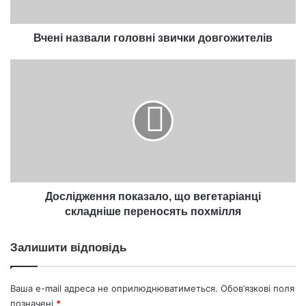
Вчені назвали головні звички довгожителів
Дослідження
показало,
що
вегетаріанці
складніше
переносять
похмілля
Дослідження показало, що вегетаріанці
складніше переносять похмілля
Залишити відповідь
Ваша e-mail адреса не оприлюднюватиметься.
Обов’язкові поля
позначені
*