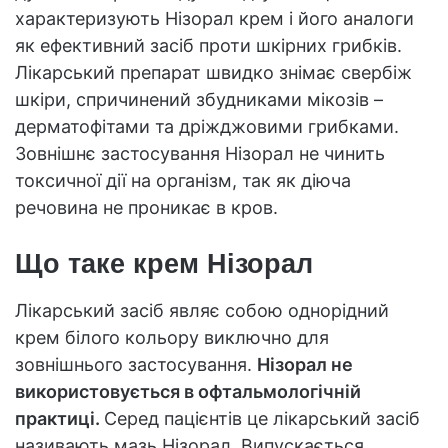
характеризують Нізорал крем і його аналоги
як ефективний засіб проти шкірних грибків.
Лікарський препарат швидко знімає свербіж
шкіри, спричинений збудниками мікозів –
дерматофітами та дріжджовими грибками.
Зовнішнє застосування Нізорал не чинить
токсичної дії на організм, так як діюча
речовина не проникає в кров.
Що таке крем Нізорал
Лікарський засіб являє собою однорідний
крем білого кольору виключно для
зовнішнього застосування.
Нізорал не
використовується в офтальмологічній
практиці.
Серед пацієнтів це лікарський засіб
називають мазь Нізорал. Випускається