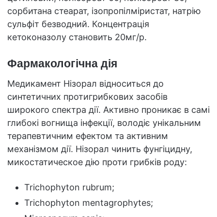
сорбитана стеарат, ізопропілміристат, натрію
сульфіт безводний. Концентрація
кетоконазолу становить 20мг/р.
Фармакологічна дія
Медикамент Нізорал відноситься до
синтетичних протигрибкових засобів
широкого спектра дії. Активно проникає в самі
глибокі вогнища інфекції, володіє унікальним
терапевтичним ефектом та активним
механізмом дії. Нізорал чинить фунгіцидну,
микостатическое дію проти грибків роду:
Trichophyton rubrum;
Trichophyton mentagrophytes;