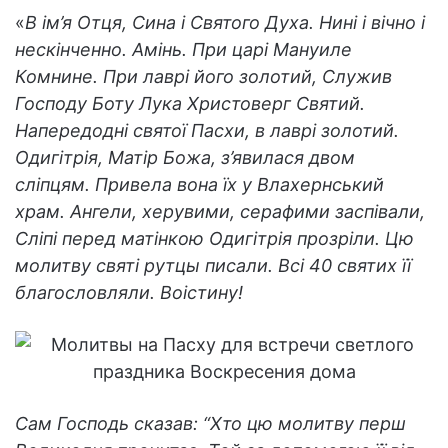
«
В ім’я Отця, Сина і Святого Духа. Нині і вічно і
нескінченно. Амінь. При царі Мануиле
Комнине. При лаврі його золотий, Служив
Господу Боту Лука Христоверг Святий.
Напередодні святої Пасхи, в лаврі золотий.
Одигітрія, Матір Божа, з’явилася двом
сліпцям. Привела вона їх у Влахернський
храм. Ангели, херувими, серафими заспівали,
Сліпі перед матінкою Одигітрія прозріли. Цю
молитву святі рутцы писали. Всі 40 святих її
благословляли. Воістину!
Сам Господь сказав: “Хто цю молитву перш