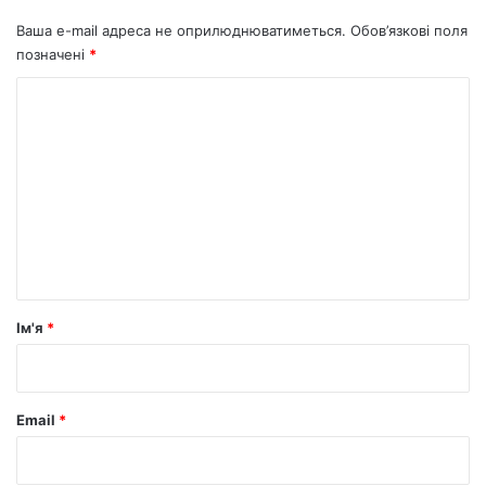
Ваша e-mail адреса не оприлюднюватиметься.
Обов’язкові поля
позначені
*
К
о
м
е
н
т
а
р
Ім'я
*
*
Email
*