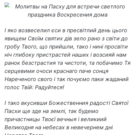
І яко возвеселил єси в пресвітлий день цього
явищем Своїм святих дів зело рано з світи до
гробу Твого, що прийшли, тако і нині просвіти
ніч глибоку пристрастей наших і возсияй нам
ранок безстрастия та чистоти, та побачимо Тя
серцевими очоси краснаго паче сонця
Нареченого свого і так почуємо паки жаданий
голос Твій: Радуйтеся!
І тако вкусивши Божественния радості Святої
Пасхи ще зде на землі, так будемо
причастницы Твоєї вечныя і великиий
Великодня на небесах в невечернем дні