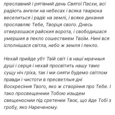
преславний і рятівний день Святої Пасхи, всі
радіють ангели на небесах і всяка тварюка
веселиться і радіє на землі, і всяке дихання
прославляє Тебе, Творця свого. Днесь
отверзошася райския ворота, і свободишася
умершия в пекло сошествием Твоїм. Нині вся
ісполнішася світла, небо ж земля і пекло.
Нехай прийде убт Твій світ і в наші мрачныя
душі і серця і нехай просвітить нашу тамо
сущу ніч гріха, так і ми сияти будемо світлом
правди і чистоти в пресветлыя дні
Воскресіння Твого, яко ж створіння про Тебе. І
тако просвещеннии Тобою изыдем
свещеноснии під сретении Твоє, що йде Тобі з
гробу, яко Нареченому.