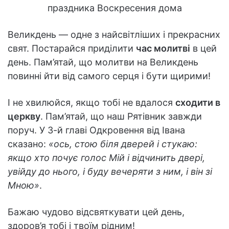
Великдень — одне з найсвітліших і прекрасних
свят. Постарайся приділити
час молитві
в цей
день. Пам’ятай, що молитви на Великдень
повинні йти від самого серця і бути щирими!
І не хвилюйся, якщо тобі не вдалося
сходити в
церкву
. Пам’ятай, що наш Рятівник завжди
поруч. У 3-й главі Одкровення від Івана
сказано:
«ось, стою біля дверей і стукаю:
якщо хто почує голос Мій і відчинить двері,
увійду до нього, і буду вечеряти з ним, і він зі
Мною»
.
Бажаю чудово відсвяткувати цей день,
здоров’я тобі і твоїм рідним!