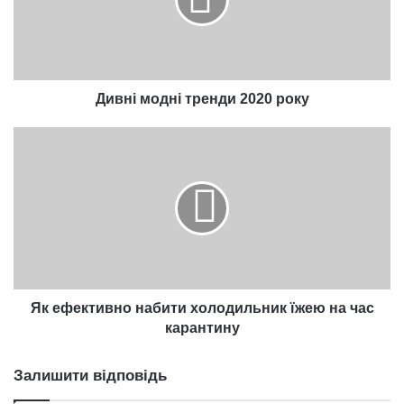
року
Дивні модні тренди 2020 року
Як
ефективно
набити
холодильник
їжею
на
час
карантину
Як ефективно набити холодильник їжею на час
карантину
Залишити відповідь