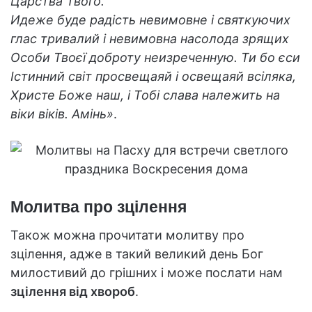
Царства Твого.
Идеже буде радість невимовне і святкуючих
глас тривалий і невимовна насолода зрящих
Особи Твоєї доброту неизреченную. Ти бо єси
Істинний світ просвещаяй і освещаяй всіляка,
Христе Боже наш, і Тобі слава належить на
віки віків. Амінь»
.
Молитва про зцілення
Також можна прочитати молитву про
зцілення, адже в такий великий день Бог
милостивий до грішних і може послати нам
зцілення від хвороб
.