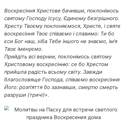
Воскресіння Христове бачивши, поклонімось
святому Господу Ісусу, Єдиному безгрішного.
Хресту Твоєму поклоняємося, Христе, і святе
воскресіння Твоє співаємо і славимо: Ти бо
єси Бог наш, хіба Тебе іншого не знаємо, ім’я
Твоє іменуємо.
Прийдіть всі вернии, поклонімось святому
Христовому воскресінню: се бо Хрестом
прийшла радість всьому світу. Завжди
благословяще Господа, співаємо воскресіння
Його: розп’яття бо зазнавши, смертю смерть
разруши (тричі)
».