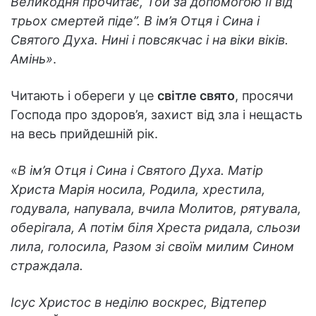
Великодня прочитає, Той за допомогою її від
трьох смертей піде”. В ім’я Отця і Сина і
Святого Духа. Нині і повсякчас і на віки віків.
Амінь»
.
Читають і обереги у це
світле свято
, просячи
Господа про здоров’я, захист від зла і нещасть
на весь прийдешній рік.
«
В ім’я Отця і Сина і Святого Духа. Матір
Христа Марія носила, Родила, хрестила,
годувала, напувала, вчила Молитов, рятувала,
оберігала, А потім біля Хреста ридала, сльози
лила, голосила, Разом зі своїм милим Сином
страждала.
Ісус Христос в неділю воскрес, Відтепер