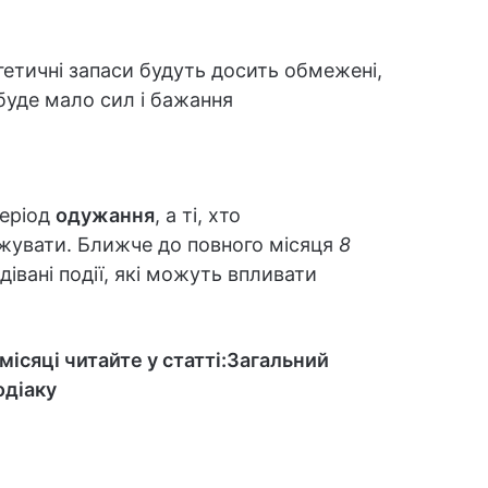
етичні запаси будуть досить обмежені,
 буде мало сил і бажання
період
одужання
, а ті, хто
ужувати. Ближче до повного місяця
8
івані події, які можуть впливати
ісяці читайте у статті:
Загальний
одіаку