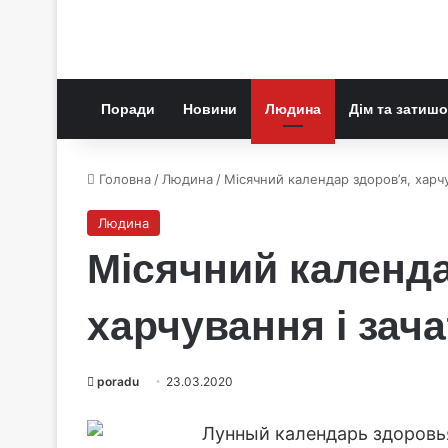
Поради
Новини
Людина
Дім та затишо
Головна
/
Людина
/
Місячний календар здоров’я, харчу
Людина
Місячний календа
харчування і зача
poradu
23.03.2020