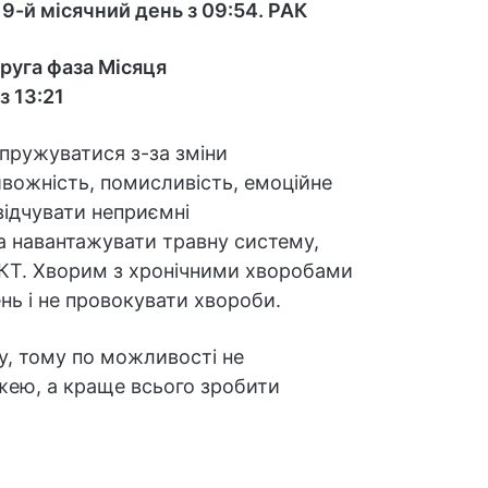
 9-й місячний день з 09:54.
РАК
Друга фаза Місяця
з 13:21
апружуватися з-за зміни
ивожність, помисливість, емоційне
відчувати неприємні
жна навантажувати травну систему,
КТ. Хворим з хронічними хворобами
нь і не провокувати хвороби.
зу, тому по можливості не
жею, а краще всього зробити