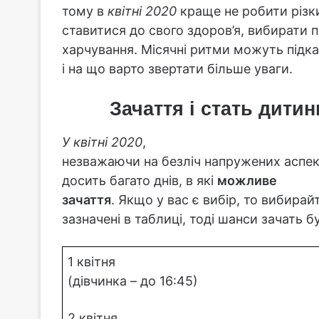
тому в
квітні 2020
краще не робити різки
ставитися до свого здоров’я, вибирати 
харчування. Місячні ритми можуть підказ
і на що варто звертати більше уваги.
Зачаття і стать дити
У квітні 2020
,
незважаючи на безліч напружених аспект
досить багато днів, в які
можливе
зачаття
. Якщо у вас є вибір, то вибирай
зазначені в таблиці, тоді шанси зачать 
1 квітня
(дівчинка – до 16:45)
2 квітня