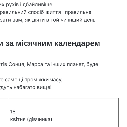
х рухів і дбайливіше
правильний спосіб життя і правильне
ати вам, як діяти в той чи інший день
ни за місячним календарем
ів Сонця, Марса та інших планет, буде
те саме ці проміжки часу,
будуть набагато вище!
18
квітня (дівчинка)