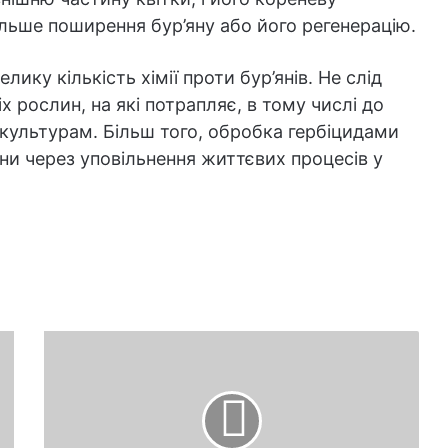
льше поширення бур’яну або його регенерацію.
ику кількість хімії проти бур’янів. Не слід
х рослин, на які потрапляє, в тому числі до
 культурам. Більш того, обробка гербіцидами
ени через уповільнення життєвих процесів у
Пампушки
на
сметані
-
як
готувати