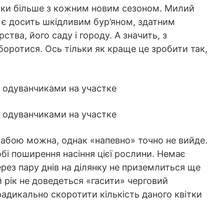
тільки більше з кожним новим сезоном. Милий
 є досить шкідливим бур’яном, здатним
тва, його саду і городу. А значить, з
оротися. Ось тільки як краще це зробити так,
бабою можна, однак «напевно» точно не вийде.
бі поширення насіння цієї рослини. Немає
через пару днів на ділянку не приземлиться ще
ий рік не доведеться «гасити» черговий
адикально скоротити кількість даного квітки