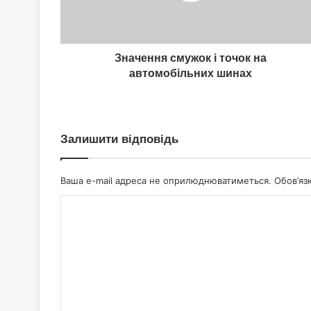
шинах
Значення смужок і точок на
автомобільних шинах
Залишити відповідь
Ваша e-mail адреса не оприлюднюватиметься.
Обов’яз
К
о
м
е
н
т