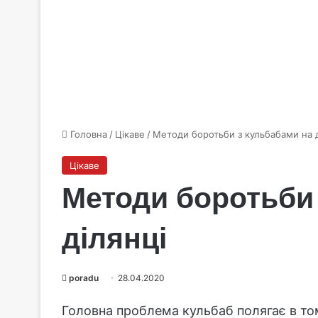
Головна
/
Цікаве
/
Методи боротьби з кульбабами на д
Цікаве
Методи боротьби
ділянці
poradu
28.04.2020
Головна проблема кульбаб полягає в том