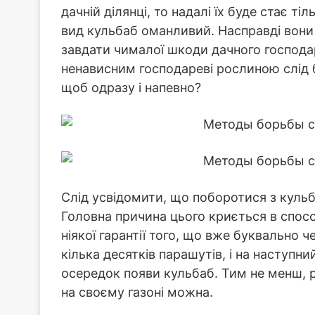
дачній ділянці, то надалі їх буде стає 
вид кульбаб оманливий. Насправді вони
завдати чималої шкоди дачного господарс
ненависним господареві рослиною слід б
щоб одразу і напевно?
Слід усвідомити, що поборотися з куль
Головна причина цього криється в спосо
ніякої гарантії того, що вже буквально 
кілька десятків парашутів, і на наступн
осередок появи кульбаб. Тим не менш, р
на своєму газоні можна.