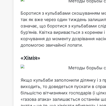
Боротися з кульбабами скошуванням мо
так як вже через один тиждень залишилис
означає, що боротися з кульбабами слі
бур’янів. Квітка виривається з коренем 
корчування до моменту дозрівання насі
допомогою звичайної лопати.
«Хімія»
Якщо кульбаби заполонили ділянку і з 
виходить, то доведеться пускати в спр
більшістю вітчизняних господарів (і ціл
«газова атака» залишається останнім ша
знати – це те, що хімікати вбивають і зо