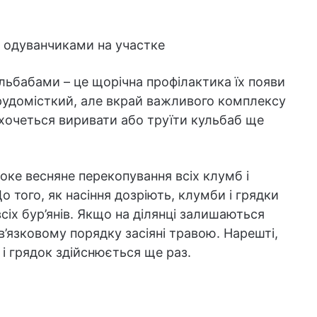
льбабами – це щорічна профілактика їх появи
трудомісткий, але вкрай важливого комплексу
е хочеться виривати або труїти кульбаб ще
боке весняне перекопування всіх клумб і
о того, як насіння дозріють, клумби і грядки
сіх бур’янів. Якщо на ділянці залишаються
ов’язковому порядку засіяні травою. Нарешті,
і грядок здійснюється ще раз.