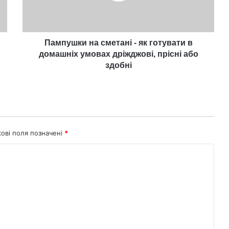
в
домашніх
умовах
дріжджові,
Пампушки на сметані - як готувати в
прісні
домашніх умовах дріжджові, прісні або
або
здобні
здобні
кові поля позначені
*