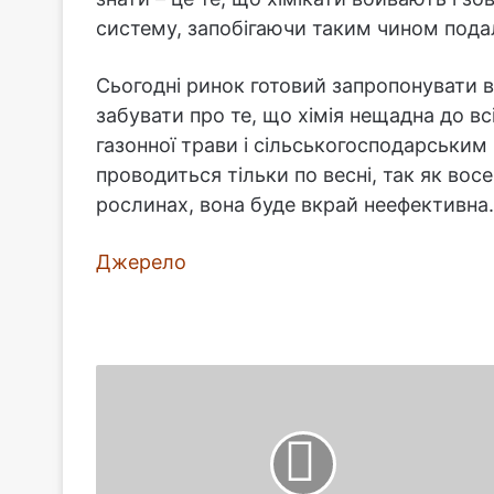
систему, запобігаючи таким чином пода
Сьогодні ринок готовий запропонувати вел
забувати про те, що хімія нещадна до всі
газонної трави і сільськогосподарським
проводиться тільки по весні, так як вос
рослинах, вона буде вкрай неефективна.
Джерело
Значення
смужок
і
точок
на
автомобільних