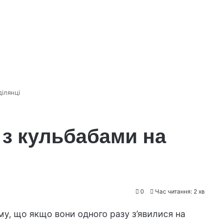
ілянці
 з кульбабами на
0
Час читання: 2 хв
у, що якщо вони одного разу з’явилися на