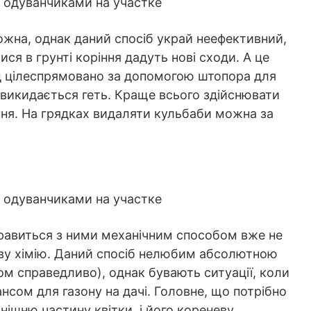
жна, однак даний спосіб украй неефективний,
я в грунті коріння дадуть нові сходи. А це
д цілеспрямовано за допомогою штопора для
і викидається геть. Краще всього здійснювати
ння. На грядках видаляти кульбаби можна за
правиться з ними механічним способом вже не
аву хімію. Даний спосіб нелюбим абсолютною
ком справедливо), однак бувають ситуації, коли
нсом для газону на дачі. Головне, що потрібно
внішню частину квітки, і його кореневу