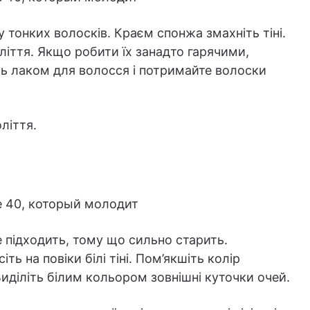
онких волосків. Краєм спонжа змахніть тіні.
оліття. Якщо робити їх занадто гарячими,
ь лаком для волосся і потримайте волоски
ліття.
 підходить, тому що сильно старить.
ть на повіки білі тіні. Пом’якшіть колір
иділіть білим кольором зовнішні куточки очей.