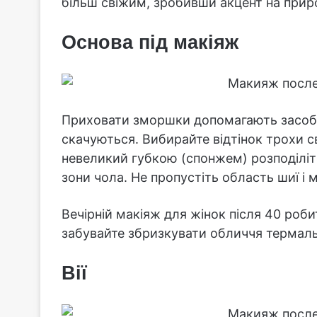
більш свіжим, зробивши акцент на приро
Основа під макіяж
Приховати зморшки допомагають засоби н
скачуються. Вибирайте відтінок трохи св
невеликий губкою (спонжем) розподілі
зони чола. Не пропустіть область шиї і 
Вечірній макіяж для жінок після 40 роби
забувайте збризкувати обличчя термал
Вії