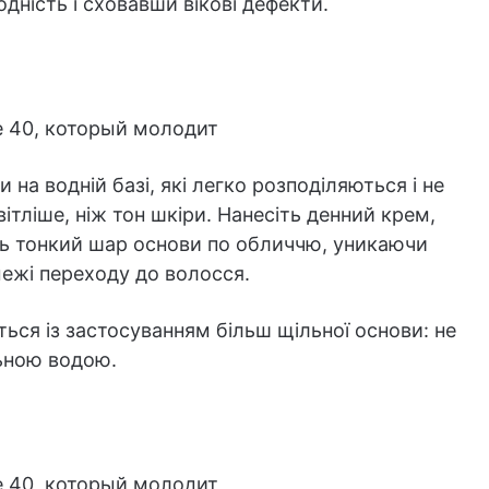
дність і сховавши вікові дефекти.
а водній базі, які легко розподіляються і не
ітліше, ніж тон шкіри. Нанесіть денний крем,
ть тонкий шар основи по обличчю, уникаючи
межі переходу до волосся.
ться із застосуванням більш щільної основи: не
ьною водою.