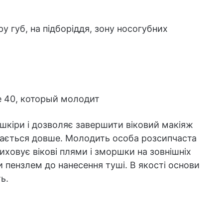
у губ, на підборіддя, зону носогубних
шкіри і дозволяє завершити віковий макіяж
ається довше. Молодить особа розсипчаста
риховує вікові плями і зморшки на зовнішніх
 пензлем до нанесення туші. В якості основи
ь.