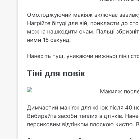
Омолоджуючий макіяж включає завивку т
Нагрійте бігуді для вій, прикласти до ст
можна нашкодити очам. Пальці збризніт
ними 15 секунд.
Нанесіть туш, уникаючи нижньої лінії сто
Тіні для повік
Димчастий макіяж для жінок після 40 не
Вибирайте засоби теплих відтінків. Нанесі
персиковим відтінком плоскою кистю. В