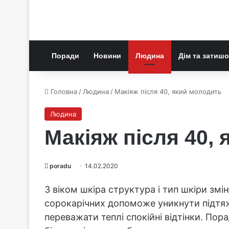
Поради
Новини
Людина
Дім та затишо
Головна
/
Людина
/
Макіяж після 40, який молодить
Людина
Макіяж після 40,
poradu
14.02.2020
З віком шкіра структура і тип шкіри з
сорокарічних допоможе уникнути підтяж
переважати теплі спокійні відтінки. По