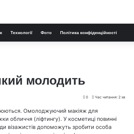
к
Технології
Фото
Політика конфіденційності
 який молодить
0
Час читання: 2 хв
мінюються. Омолоджуючий макіяж для
ки обличчя (ліфтингу). У косметиці повинні
ради візажистів допоможуть зробити особа