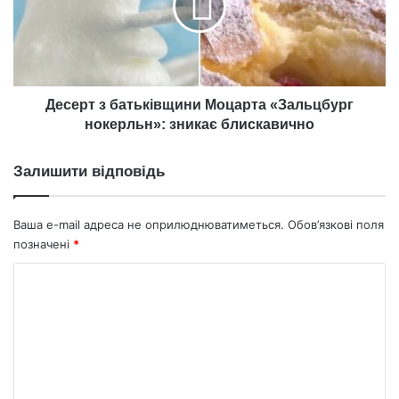
«Зальцбург
нокерльн»:
зникає
блискавично
Десерт з батьківщини Моцарта «Зальцбург
нокерльн»: зникає блискавично
Залишити відповідь
Ваша e-mail адреса не оприлюднюватиметься.
Обов’язкові поля
позначені
*
К
о
м
е
н