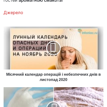
гостей
ароматною смакота!
Джерело
Місячний
календар
операцій
і
небезпечних
днів
в
листопад
2020
Місячний календар операцій і небезпечних днів в
листопад 2020
Десерт
з
батьківщини
Моцарта