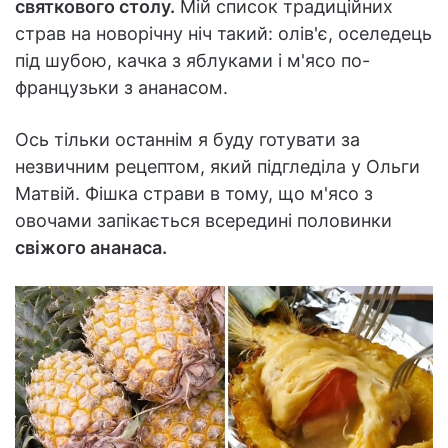
святкового столу.
Мій список традиційних
страв на новорічну ніч такий: олів'є, оселедець
під шубою, качка з яблуками і м'ясо по-
французьки з ананасом.
Ось тільки останнім я буду готувати за
незвичним рецептом, який підгледіла у Ольги
Матвій. Фішка страви в тому, що м'ясо з
овочами запікається всередині половинки
свіжого ананаса.