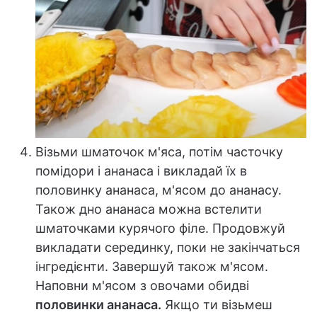
Візьми шматочок м'яса, потім часточку
помідори і ананаса і викладай їх в
половинку ананаса, м'ясом до ананасу.
Також дно ананаса можна встелити
шматочками курячого філе. Продовжуй
викладати серединку, поки не закінчаться
інгредієнти. Завершуй також м'ясом.
Наповни м'ясом з овочами обидві
половинки ананаса.
Якщо ти візьмеш