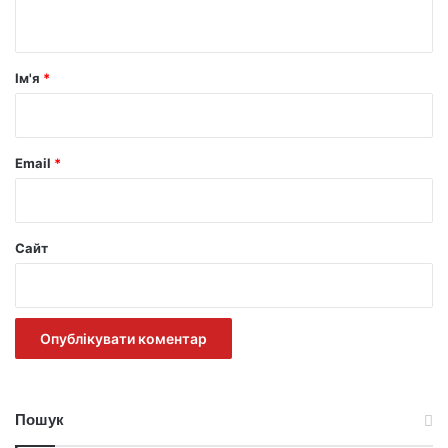
т
а
р
Ім'я
*
*
Email
*
Сайт
Пошук