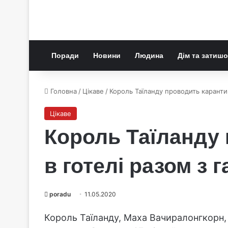
Поради
Новини
Людина
Дім та затишо
Головна
/
Цікаве
/
Король Таїланду проводить каранти
Цікаве
Король Таїланду
в готелі разом з 
poradu
11.05.2020
Король Таїланду, Маха Вачиралонгкорн, н