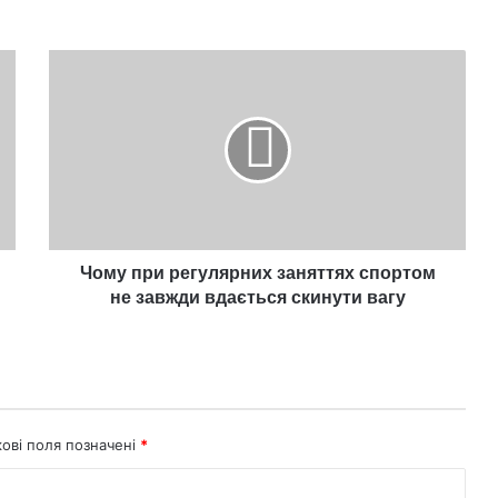
Чому
при
регулярних
заняттях
спортом
не
завжди
вдається
скинути
вагу
Чому при регулярних заняттях спортом
не завжди вдається скинути вагу
кові поля позначені
*