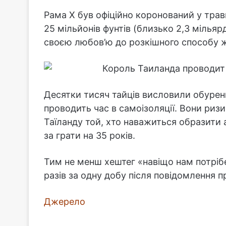
Рама Х був офіційно коронований у трав
25 мільйонів фунтів (близько 2,3 мілья
своєю любов’ю до розкішного способу 
Десятки тисяч тайців висловили обуренн
проводить час в самоізоляції. Вони ри
Таїланду той, хто наважиться образити
за грати на 35 років.
Тим не менш хештег «навіщо нам потрібен
разів за одну добу після повідомлення п
Джерело