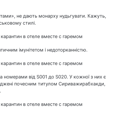
тами», не дають монарху нудьгувати. Кажуть,
ськовому стилі.
тичним імунітетом і недоторканністю.
а номерами від S001 до S020. У кожної з них є
ороджені почесним титулом Сириважирабхакди,
.