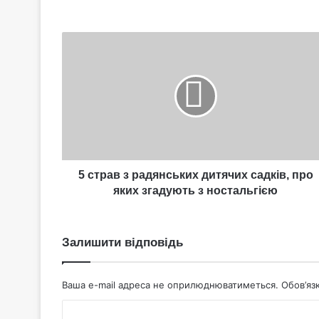
5
страв
з
радянських
дитячих
садків,
про
яких
згадують
з
5 страв з радянських дитячих садків, про
ностальгією
яких згадують з ностальгією
Залишити відповідь
Ваша e-mail адреса не оприлюднюватиметься.
Обов’яз
К