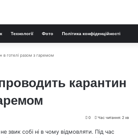
к
Технології
Фото
Політика конфіденційності
н в готелі разом з гаремом
 проводить карантин
гаремом
0
Час читання: 2 хв
е звик собі ні в чому відмовляти. Під час