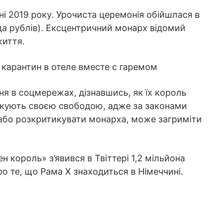
ні 2019 року. Урочиста церемонія обійшлася в
рда рублів). Ексцентричний монарх відомий
життя.
я в соцмережах, дізнавшись, як їх король
зикують своєю свободою, адже за законами
 або розкритикувати монарха, може загриміти
 король» з’явився в Твіттері 1,2 мільйона
ро те, що Рама Х знаходиться в Німеччині.