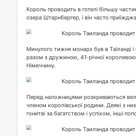
Король проводить в готелі більшу частин
озера Штарнбергер, і він часто приїжджа
Минулого тижня монарх був в Таїланді і
разом з дружиною, 41-річної королевою
Німеччину.
Перед наложницями розкриваються вели
членом королівської родини. Деякі з ни
гонитві за багатством і успіхом, інші п