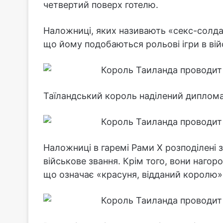
четвертий поверх готелю.
Наложниці, яких називають «секс-солда
що йому подобаються рольові ігри в вій
Таїландський король наділений диплома
Наложниці в гаремі Рами Х розподілені з
військове звання. Крім того, вони наг
що означає «красуня, відданий королю»