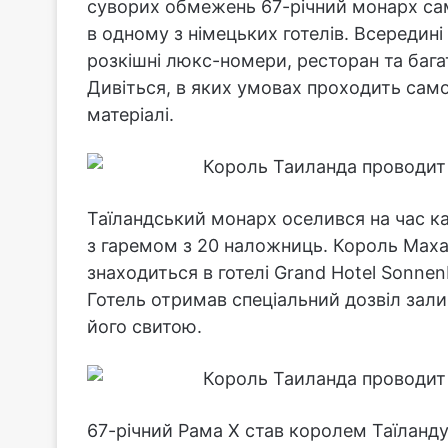
суворих обмежень 67-річний монарх са
в одному з німецьких готелів. Всередині 
розкішні люкс-номери, ресторан та бага
Дивіться, в яких умовах проходить само
матеріалі.
Таїландський монарх оселився на час ка
з гаремом з 20 наложниць. Король Маха
знаходиться в готелі Grand Hotel Sonnen
Готель отримав спеціальний дозвіл зал
його свитою.
67-річний Рама Х став королем Таїланду 