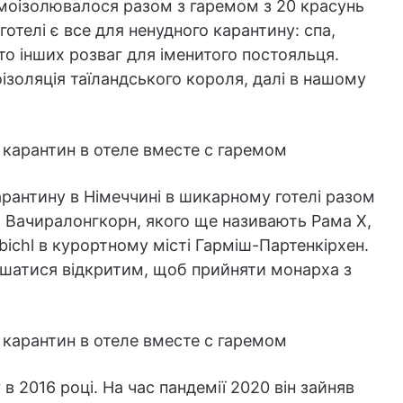
моізолювалося разом з гаремом з 20 красунь
готелі є все для ненудного карантину: спа,
то інших розваг для іменитого постояльця.
ізоляція таїландського короля, далі в нашому
рантину в Німеччині в шикарному готелі разом
 Вачиралонгкорн, якого ще називають Рама Х,
bichl в курортному місті Гарміш-Партенкірхен.
ишатися відкритим, щоб прийняти монарха з
в 2016 році. На час пандемії 2020 він зайняв