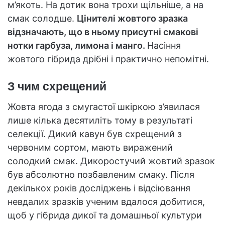
м’якоть. На дотик вона трохи щільніше, а на
смак солодше.
Цінителі жовтого зразка
відзначають, що в ньому присутні смакові
нотки гарбуза, лимона і манго.
Насіння
жовтого гібрида дрібні і практично непомітні.
З чим схрещений
Жовта ягода з смугастої шкіркою з’явилася
лише кілька десятиліть тому в результаті
селекції. Дикий кавун був схрещений з
червоним сортом, мають виражений
солодкий смак. Дикоростучий жовтий зразок
був абсолютно позбавленим смаку. Після
декількох років досліджень і відсіювання
невдалих зразків ученим вдалося добитися,
щоб у гібрида дикої та домашньої культури