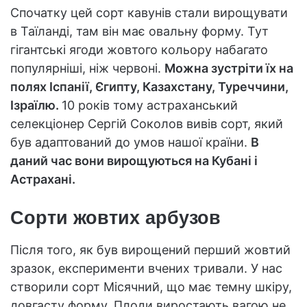
Спочатку цей сорт кавунів стали вирощувати
в Таїланді, там він має овальну форму. Тут
гігантські ягоди жовтого кольору набагато
популярніші, ніж червоні.
Можна зустріти їх на
полях Іспанії, Єгипту, Казахстану, Туреччини,
Ізраїлю.
10 років тому астраханський
селекціонер Сергій Соколов вивів сорт, який
був адаптований до умов нашої країни.
В
даний час вони вирощуються на Кубані і
Астрахані.
Сорти жовтих арбузов
Після того, як був вирощений перший жовтий
зразок, експерименти вчених тривали. У нас
створили сорт Місячний, що має темну шкіру,
довгасту форму. Плоди виростають вагою не