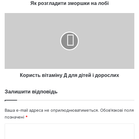
Як розгладити зморшки на лобі
Користь
вітаміну
Д
для
дітей
і
дорослих
Користь вітаміну Д для дітей і дорослих
Залишити відповідь
Ваша e-mail адреса не оприлюднюватиметься.
Обов’язкові поля
позначені
*
К
о