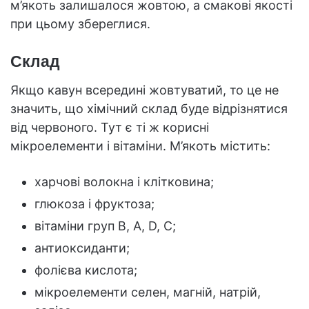
м’якоть залишалося жовтою, а смакові якості
при цьому збереглися.
Склад
Якщо кавун всередині жовтуватий, то це не
значить, що хімічний склад буде відрізнятися
від червоного. Тут є ті ж корисні
мікроелементи і вітаміни. М’якоть містить:
харчові волокна і клітковина;
глюкоза і фруктоза;
вітаміни груп В, А, D, С;
антиоксиданти;
фолієва кислота;
мікроелементи селен, магній, натрій,