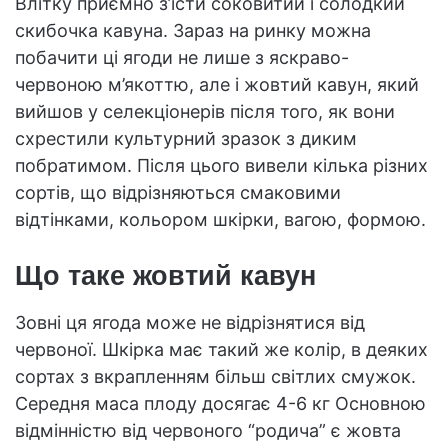
Влітку приємно з’їсти соковитий і солодкий
скибочка кавуна. Зараз на ринку можна
побачити ці ягоди не лише з яскраво-
червоною м’якоттю, але і жовтий кавун, який
вийшов у селекціонерів після того, як вони
схрестили культурний зразок з диким
побратимом. Після цього вивели кілька різних
сортів, що відрізняються смаковими
відтінками, кольором шкірки, вагою, формою.
Що таке жовтий кавун
Зовні ця ягода може не відрізнятися від
червоної. Шкірка має такий же колір, в деяких
сортах з вкрапленням більш світлих смужок.
Середня маса плоду досягає 4-6 кг Основною
відмінністю від червоного “родича” є жовта