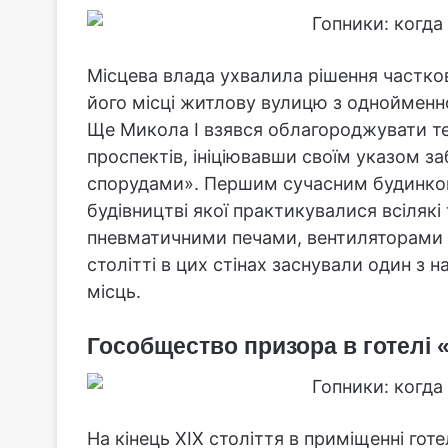
Місцева влада ухвалила рішення частко
його місці житлову вулицю з однойменн
Ще Микола I взявся облагороджувати тер
проспектів, ініціювавши своїм указом з
спорудами». Першим сучасним будинком 
будівництві якої практикувалися всілякі
пневматичними печами, вентиляторами і
столітті в цих стінах заснували один з н
місць.
Гособщество призора в готелі 
На кінець XIX століття в приміщенні гот