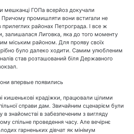
и мешканці ГОПа всерйоз докучали
. Причому промишляти вони встигали не
 в прилеглих районах Петрограда. І все ж
, залишалася Лиговка, яка до того моменту
им міським районом. Для прояву своїх
отрібно було далеко ходити. Самим улюбленим
налів став розташований біля Державного
вокзал.
ні кишенькові крадіжки, працювали цілими
пільної справи дам. Звичайним сценарієм були
ву в знайомстві в забезпеченим з вигляду
ому спільне проведення часу. Але вечірнє
лодих гарненьких дівчат як мінімум