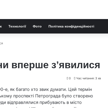
к
Технології
Фото
Політика конфіденційності
ся
ни вперше з’явилися
0
Час читання: 3 хв
0-е, як багато хто звик думати. Цей термін
вському проспекті Петрограда було створено
уди відправлялися прибувають в місто