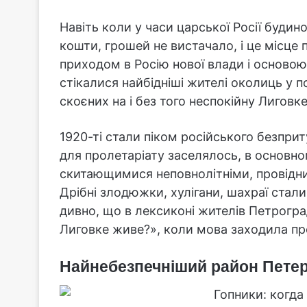
Навіть коли у часи царської Росії будин
кошти, грошей не вистачало, і це місце 
приходом в Росію нової влади і осново
стікалися найбідніші жителі околиць у п
скоєних на і без того неспокійну Лиговке
1920-ті стали піком російського безприт
для пролетаріату заселялось, в основно
скитающимися неповнолітніми, провідн
Дрібні злодюжки, хулігани, шахраї стали
дивно, що в лексиконі жителів Петрогра
Лиговке живе?», коли мова заходила про
Найнебезпечніший район Петерб