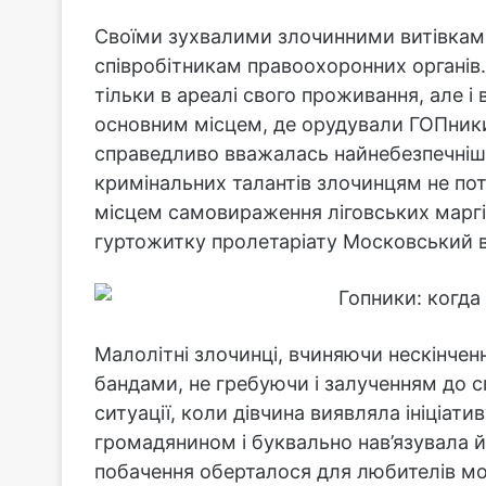
Своїми зухвалими злочинними витівкам
співробітникам правоохоронних органів
тільки в ареалі свого проживання, але і
основним місцем, де орудували ГОПники
справедливо вважалась найнебезпечніш
кримінальних талантів злочинцям не п
місцем самовираження ліговських маргі
гуртожитку пролетаріату Московський 
Малолітні злочинці, вчиняючи нескінчен
бандами, не гребуючи і залученням до с
ситуації, коли дівчина виявляла ініціати
громадянином і буквально нав’язувала й
побачення оберталося для любителів мо