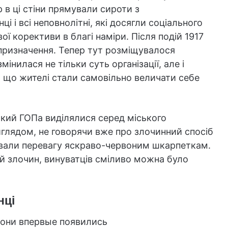
 в ці стіни прямували сироти з
і і всі неповнолітні, які досягли соціального
ої корективи в благі наміри. Після подій 1917
 призначення. Тепер тут розміщувалося
інилася не тільки суть організації, але і
я, що жителі стали самовільно величати себе
ький ГОПа виділялися серед міського
глядом, не говорячи вже про злочинний спосіб
авали перевагу яскраво-червоним шкарпеткам.
й злочин, винуватців сміливо можна було
нці