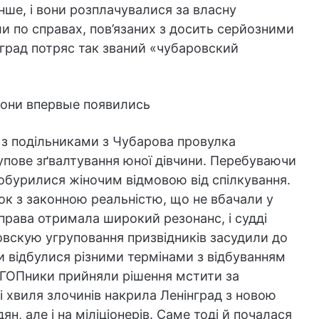
ше, і вони розплачувалися за власну
и по справах, пов’язаних з досить серйозними
нград потряс так званий «чубаровский
 з подільниками з Чубарова провулка
упове зґвалтування юної дівчини. Перебуваючи
и обурилися жіночим відмовою від спілкування.
зок з законною реальністю, що не вбачали у
справа отримала широкий резонанс, і судді
вскую угруповання призвідників засудили до
и відбулися різними термінами з відбуванням
 ГОПники прийняли рішення мстити за
 хвиля злочинів накрила Ленінград з новою
н, але і на міліціонерів. Саме тоді й почалася