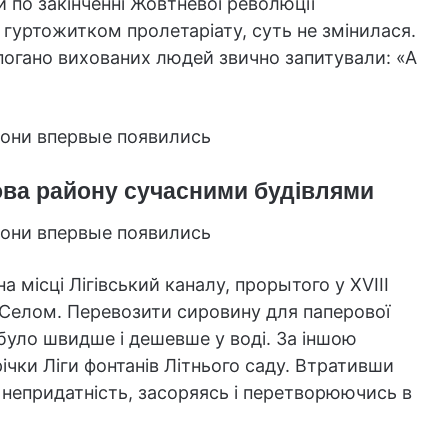
ли по закінченні Жовтневої революції
гуртожитком пролетаріату, суть не змінилася.
погано вихованих людей звично запитували: «А
дова району сучасними будівлями
на місці Лігівський каналу, прорытого у XVIII
м Селом. Перевозити сировину для паперової
було швидше і дешевше у воді. За іншою
ічки Ліги фонтанів Літнього саду. Втративши
 непридатність, засоряясь і перетворюючись в