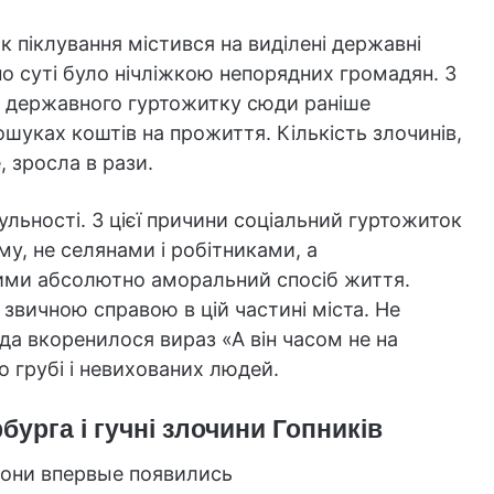
ок піклування містився на виділені державні
по суті було нічліжкою непорядних громадян. З
ю державного гуртожитку сюди раніше
ошуках коштів на прожиття. Кількість злочинів,
, зросла в рази.
ульності. З цієї причини соціальний гуртожиток
му, не селянами і робітниками, а
ими абсолютно аморальний спосіб життя.
 звичною справою в цій частині міста. Не
да вкоренилося вираз «А він часом не на
 грубі і невихованих людей.
урга і гучні злочини Гопників