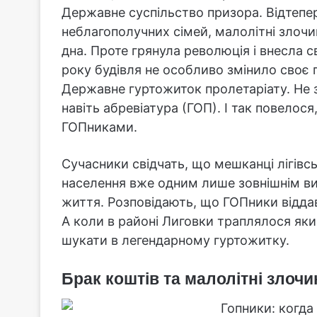
Державне суспільство призора. Відтепер
неблагополучних сімей, малолітні злочинц
дна. Проте грянула революція і внесла св
року будівля не особливо змінило своє
Державне гуртожиток пролетаріату. Не зм
навіть абревіатура (ГОП). І так повелос
ГОПниками.
Сучасники свідчать, що мешканці лігівс
населення вже одним лише зовнішнім ви
життя. Розповідають, що ГОПники відд
А коли в районі Лиговки траплялося яки
шукати в легендарному гуртожитку.
Брак коштів та малолітні злочи