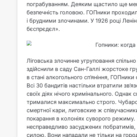
пограбуванням. Деяким щастило ще мен
безпечність головою. ГОПники проходил
і брудними злочинами. У 1926 році Лені
бєспрєдєл».
Ліговська злочинне угруповання спільно
здійснили в саду Сан-Галлі жорстоке гр
в стані алкогольного сп’яніння, ГОПник
Всі 30 бандитів настільки втратили зв’я
своїх діях нічого кримінального. Однак 
трималися максимально строго. Чубаро
смертної кари, лиговские ж співучасник
покарання в колоніях суворого режиму.
несправедливо засуджених побратимів, і
силою. Вони нападали не тільки на городя