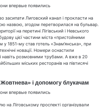
во засипати Лиговский канал і прокласти на
ою назвою, згодом перетворилася на бульвар.
иторії на перетині Лігівський і Невського
абудову цієї частини міста «пристойними
у 1851-му став готель «Знам’янська», при
 технічні новації. Номери оснастили
 навіть розмовними трубами. А вже в 20
айбільших міських ресторанів на півтисячі
«Жовтнева» і допомогу блукачам
елю на Ліговському проспекті організували