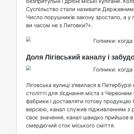
безпритульні і дрібні міські хулігани. Ко
Суспільство стали називати Державним 
Число порушників закону зростало, а у 
ви часом не з Лиговки?».
Доля Лігівський каналу і забу
Ліговська вулиці з’явилася в Петербурзі 
столітті для з’єднання міста з Червони
фабрики і доставляти готову продукцію 
версією, канал служив підживленням з р
своє значення, канал швидко прийшов в
смердючий сток міського сміття.