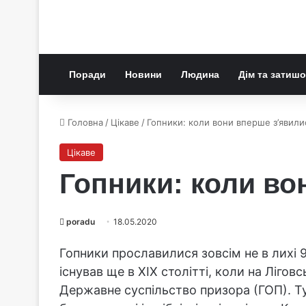
Поради
Новини
Людина
Дім та затишо
Головна
/
Цікаве
/
Гопники: коли вони вперше з’явили
Цікаве
Гопники: коли во
poradu
18.05.2020
Гопники прославилися зовсім не в лихі 9
існував ще в XIX столітті, коли на Ліго
Державне суспільство призора (ГОП). Т