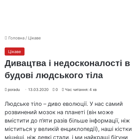
Головна
/
Цікаве
Цікаве
Дивацтва і недосконалості в
будові людського тіла
poradu
13.03.2020
0
Час читання: 4 хв
Людське тіло – диво еволюції. У нас самий
розвинений мозок на планеті (він може
вмістити до п’яти разів більше інформації, ніж
міститься у великій енциклопедії), наші кістки
міцніші, ніж деякі стали, і ми найкращі бігуни