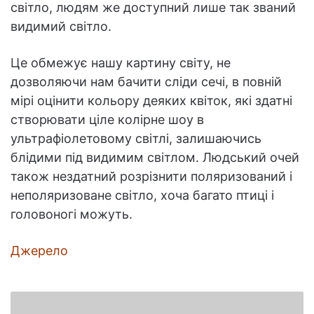
світло, людям же доступний лише так званий
видимий світло.
Це обмежує нашу картину світу, не
дозволяючи нам бачити сліди сечі, в повній
мірі оцінити кольору деяких квіток, які здатні
створювати ціле колірне шоу в
ультрафіолетовому світлі, залишаючись
блідими під видимим світлом. Людський очей
також нездатний розрізнити поляризований і
неполяризоване світло, хоча багато птиці і
головоногі можуть.
Джерело
Факти
про