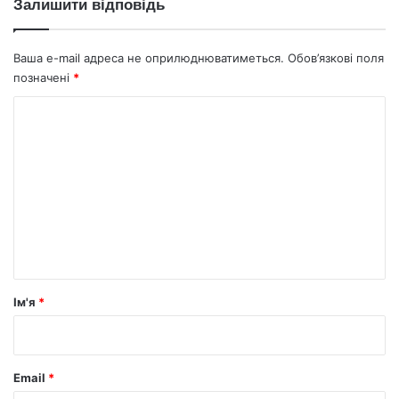
Залишити відповідь
Ваша e-mail адреса не оприлюднюватиметься.
Обов’язкові поля
позначені
*
К
о
м
е
н
т
а
р
Ім'я
*
*
Email
*