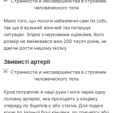
Мало того, що пологи небезпечні самі по собі,
так ще й вузький жіночий таз погіршує
ситуацію. Згідно з науковими оцінками, його
розмір не змінювався вже 200 тисяч років, не
даючи рости нашому мозку.
Звивисті артерії
Кров потрапляє в наші руки і ноги через одну
головну артерію, яка проходить у кінцівку
спереду по біцепсів є або стегна. Для подачі
крові до задньої боці кінцівки, до трицепсу або