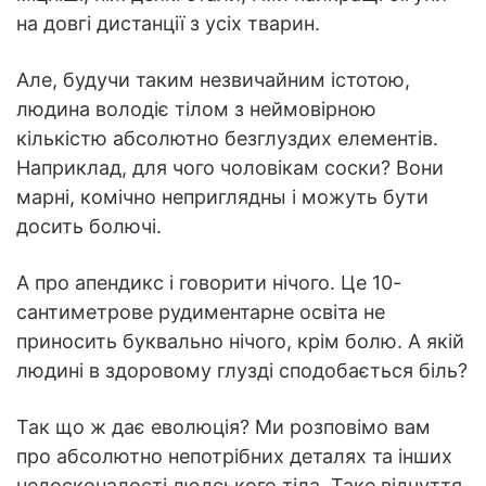
на довгі дистанції з усіх тварин.
Але, будучи таким незвичайним істотою,
людина володіє тілом з неймовірною
кількістю абсолютно безглуздих елементів.
Наприклад, для чого чоловікам соски? Вони
марні, комічно неприглядны і можуть бути
досить болючі.
А про апендикс і говорити нічого. Це 10-
сантиметрове рудиментарне освіта не
приносить буквально нічого, крім болю. А якій
людині в здоровому глузді сподобається біль?
Так що ж дає еволюція? Ми розповімо вам
про абсолютно непотрібних деталях та інших
недосконалості людського тіла. Таке відчуття,