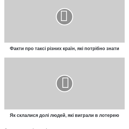
таксі
різних
країн,
які
потрібно
знати
Факти про таксі різних країн, які потрібно знати
Як
склалися
долі
людей,
які
виграли
в
лотерею
Як склалися долі людей, які виграли в лотерею