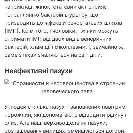
наприклад, жінок, статевий акт сприяє
потраплянню бактерій в уретру, що
призводить до інфекцій сечостатевих шляхів
(ІМП). Крім того, і чоловіки, і жінки можуть
отримати ІМП від двох видів венеричних
бактерій, хламідії і мікоплазми. І, звичайно ж,
саме з піхви з’являються на світ діти.
Неефективні пазухи
У людей є кілька пазух – заповнених повітрям
порожнин, які допомагають відводити рідину і
слиз. Але наші верхньощелепні пазухи,
розташовані у вилицях, зменшуються догори.