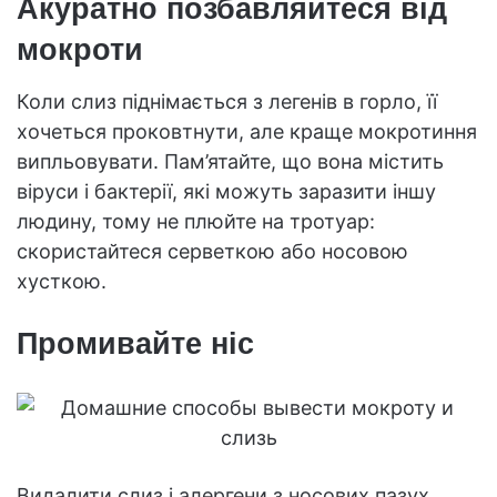
Акуратно позбавляйтеся від
мокроти
Коли слиз піднімається з легенів в горло, її
хочеться проковтнути, але краще мокротиння
випльовувати. Пам’ятайте, що вона містить
віруси і бактерії, які можуть заразити іншу
людину, тому не плюйте на тротуар:
скористайтеся серветкою або носовою
хусткою.
Промивайте ніс
Видалити слиз і алергени з носових пазух