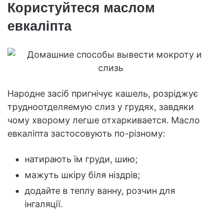
Користуйтеся маслом
евкаліпта
Народне засіб пригнічує кашель, розріджує
трудноотделяемую слиз у грудях, завдяки
чому хворому легше отхаркивается. Масло
евкаліпта застосовують по-різному:
натирають їм груди, шию;
мажуть шкіру біля ніздрів;
додайте в теплу ванну, розчин для
інгаляції.