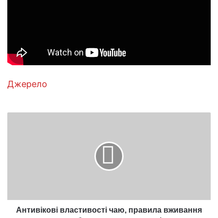
Джерело
Антивікові
властивості
чаю,
правила
вживання
для
збереження
молодості
Антивікові властивості чаю, правила вживання