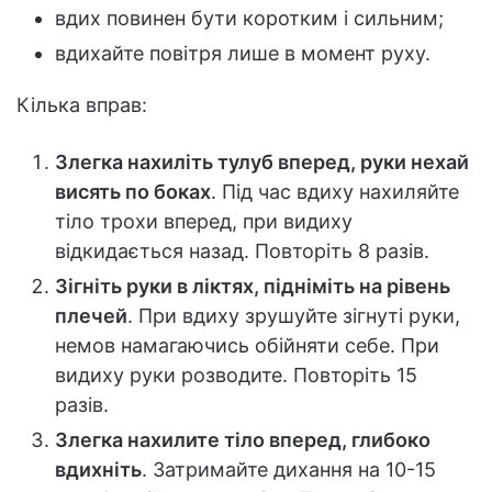
вдих повинен бути коротким і сильним;
вдихайте повітря лише в момент руху.
Кілька вправ:
Злегка нахиліть тулуб вперед, руки нехай
висять по боках
. Під час вдиху нахиляйте
тіло трохи вперед, при видиху
відкидається назад. Повторіть 8 разів.
Зігніть руки в ліктях, підніміть на рівень
плечей
. При вдиху зрушуйте зігнуті руки,
немов намагаючись обійняти себе. При
видиху руки розводите. Повторіть 15
разів.
Злегка нахилите тіло вперед, глибоко
вдихніть
. Затримайте дихання на 10-15