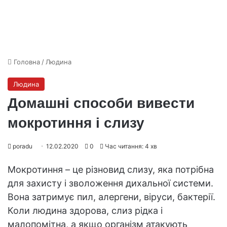
Головна
/
Людина
Людина
Домашні способи вивести
мокротиння і слизу
poradu
12.02.2020
0
Час читання: 4 хв
Мокротиння – це різновид слизу, яка потрібна
для захисту і зволоження дихальної системи.
Вона затримує пил, алергени, віруси, бактерії.
Коли людина здорова, слиз рідка і
малопомітна, а якщо організм атакують