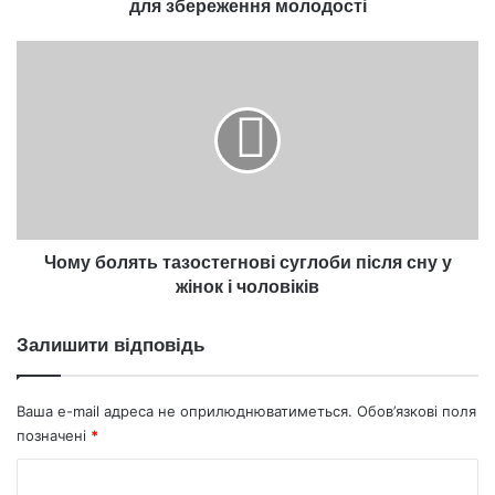
для збереження молодості
Чому
болять
тазостегнові
суглоби
після
сну
у
жінок
і
чоловіків
Чому болять тазостегнові суглоби після сну у
жінок і чоловіків
Залишити відповідь
Ваша e-mail адреса не оприлюднюватиметься.
Обов’язкові поля
позначені
*
К