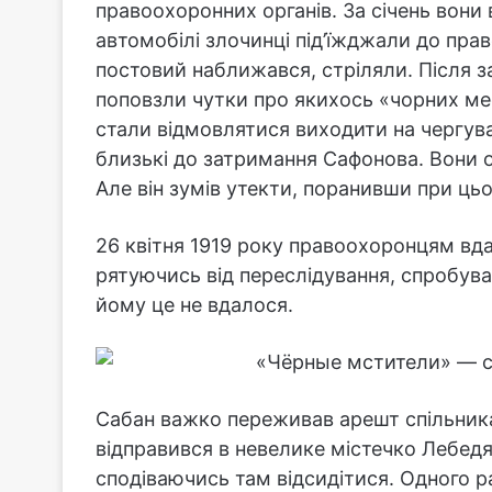
правоохоронних органів. За січень вони
автомобілі злочинці під’їжджали до пра
постовий наближався, стріляли. Після за
поповзли чутки про якихось «чорних ме
стали відмовлятися виходити на чергув
близькі до затримання Сафонова. Вони о
Але він зумів утекти, поранивши при ць
26 квітня 1919 року правоохоронцям вд
рятуючись від переслідування, спробува
йому це не вдалося.
Сабан важко переживав арешт спільника і
відправився в невелике містечко Лебедя
сподіваючись там відсидітися. Одного р