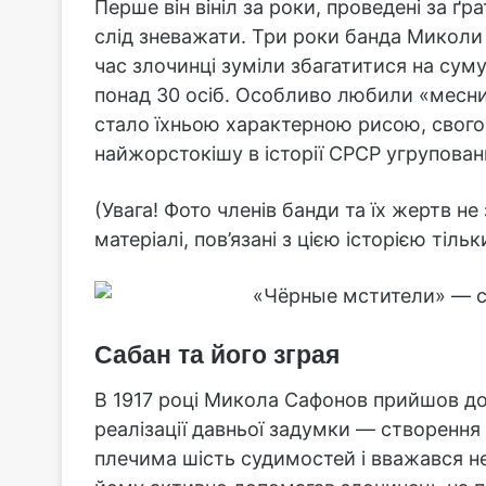
Перше він вініл за роки, проведені за ґ
слід зневажати. Три роки банда Миколи
час злочинці зуміли збагатитися на суму
понад 30 осіб. Особливо любили «месник
стало їхньою характерною рисою, свого
найжорстокішу в історії СРСР угрупован
(Увага! Фото членів банди та їх жертв не
матеріалі, пов’язані з цією історією тіль
Сабан та його зграя
В 1917 році Микола Сафонов прийшов до
реалізації давньої задумки — створення
плечима шість судимостей і вважався н