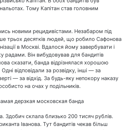
ізвисько Капітан. В обох бандитів був
 нальотах. Тому Капітан став головним
ись новими рецидивістами. Незабаром під
ше трьох десятків людей, що робило Сафонова
нізації в Москві. Вдалося йому завербувати і
у радами. Він вибудовував для бандитів
лова сказати, банда відрізнялася хорошою
Одні відповідали за розвідку, інші — за
верті — за відхід. За будь-яку непокору наказу
обисто на очах у подільників.
а. Здобич склала близько 200 тисяч рублів.
риканта Іванова. Тут бандитів чекав більш