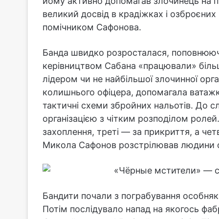
йому активно допомагав злочинець на пр
великий досвід в крадіжках і озброєних
помічником Сафонова.
Банда швидко розросталася, поповнююч
керівництвом Сабана «працювали» біль
лідером чи не найбільшої злочинної орга
колишнього офіцера, допомагала ватажк
тактичні схеми збройних нальотів. До с
організацією з чітким розподілом ролей. 
захоплення, треті — за прикриття, а чет
Микола Сафонов розстрілював людини ос
Бандити почали з пограбування особняк
Потім послідувало напад на якогось фаб