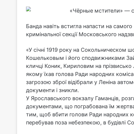
Банда навіть встигла напасти на самого 
кримінальної секції Московського надзв
«У січні 1919 року на Сокольническом 
Кошельковым і його сподвижниками Зай
кличці Коник, Кириловим на прізвисько
якому їхав голова Ради народних коміса
загрозою зброї відібрали у Леніна автом
документи і зникли.
У Ярославського вокзалу Гаманців, розгл
документами, що пограбована їм жертва є
тим, щоб вбити голови Ради народних ком
перебував поза небезпекою, в будівлі С