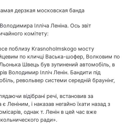
Володимира Ілліча Леніна. Ось звіт
ичайного комітету:
шосе поблизу Krasnoholmskogo мосту
цевим по кличці Васька-шофер, Волковим по
 Льонька Швець був зупинений автомобіль, в
рів Володимир Ілліч Ленін. Бандити під
обіль, револьвер системи середній браунінг,
ядаючи відібрані речі, встановив за
 Леніним, і наказав негайно їхати назад з
ісарів, однак т. Ленін в цей час вже
окольнического ради».