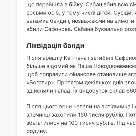
що перейшла в бійку. Сабан вбив всю сім
восьми осіб, у тому числі дітей. Сусіди,
ватажка банди і, незважаючи на вимоги 
вбили Сафонова. Сабана буквально розт
Ліквідація банди
Після арешту Капітана і загибелі Сафон
більше відомий як Паша Новодеревенски
щоб поправити фінансове становище згр
«Богатир». Протягом декількох днів зло
здійснили напад. Їх видобуток склав 660
Після цього вони напали на артільника і
злочинці захопили 150 тисяч рублів. Пот
збагатилися на 100 тисяч рублів. Під ча
родину.