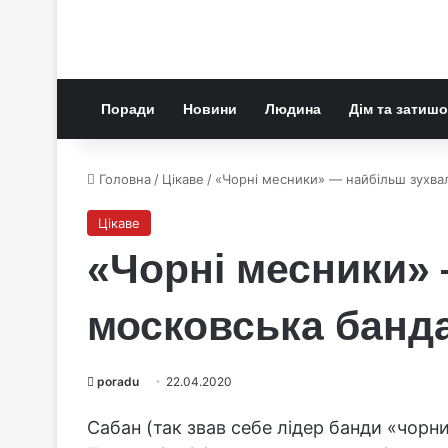
Поради
Новини
Людина
Дім та затишо
Головна
/
Цікаве
/
«Чорні месники» — найбільш зухва
Цікаве
«Чорні месники»
московська банд
poradu
22.04.2020
Сабан (так звав себе лідер банди «чорних