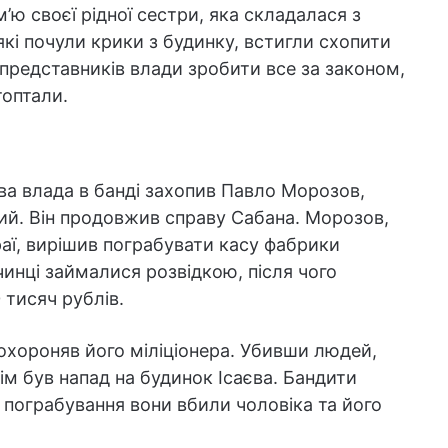
’ю своєї рідної сестри, яка складалася з
 які почули крики з будинку, встигли схопити
представників влади зробити все за законом,
оптали.
ова влада в банді захопив Павло Морозов,
й. Він продовжив справу Сабана. Морозов,
аї, вирішив пограбувати касу фабрики
чинці займалися розвідкою, після чого
 тисяч рублів.
 охороняв його міліціонера. Убивши людей,
ім був напад на будинок Ісаєва. Бандити
с пограбування вони вбили чоловіка та його