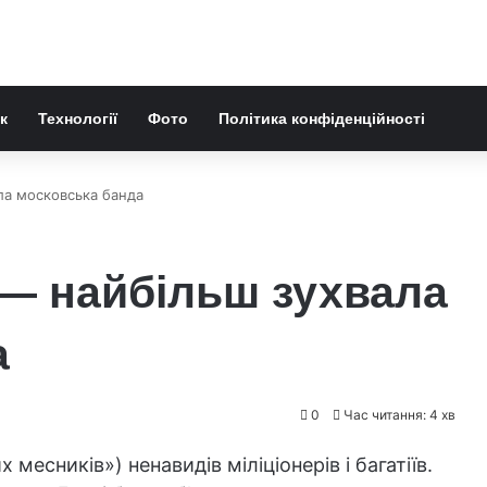
к
Технології
Фото
Політика конфіденційності
ла московська банда
 — найбільш зухвала
а
0
Час читання: 4 хв
 месників») ненавидів міліціонерів і багатіїв.