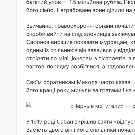
багатий улов — 1,5 мільйона рублів. Піс
його сім’ю. Награбоване вони ділили на 
Звичайно, правоохоронні органи почали 
спроби вийти на слід злочинців закінчу
Сафонов вирішив показати муровцам, хт
одним із спільників він заявився у відділ
стріляти по міліціонерам з пістолетів, 
вартові порядку розбіглися, а задоволен
Своїм соратникам Микола часто казав, щ
його кращі роки минули за ґратами і на к
У 1919 році Сабан вирішив взяти «відпус
Замість цього він і його спільники поч