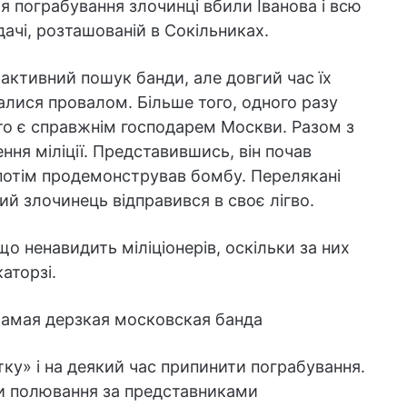
ля пограбування злочинці вбили Іванова і всю
дачі, розташованій в Сокільниках.
активний пошук банди, але довгий час їх
валися провалом. Більше того, одного разу
о є справжнім господарем Москви. Разом з
ення міліції. Представившись, він почав
а потім продемонстрував бомбу. Перелякані
ий злочинець відправився в своє лігво.
о ненавидить міліціонерів, оскільки за них
аторзі.
тку» і на деякий час припинити пограбування.
али полювання за представниками