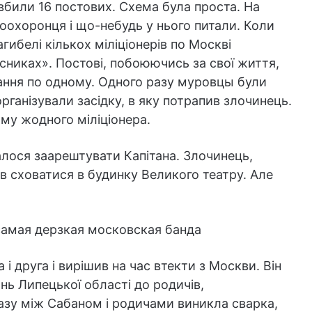
 вбили 16 постових. Схема була проста. На
воохоронця і що-небудь у нього питали. Коли
гибелі кількох міліціонерів по Москві
сниках». Постові, побоюючись за свої життя,
ання по одному. Одного разу муровцы були
рганізували засідку, в яку потрапив злочинець.
ому жодного міліціонера.
алося заарештувати Капітана. Злочинець,
в сховатися в будинку Великого театру. Але
 друга і вирішив на час втекти з Москви. Він
нь Липецької області до родичів,
азу між Сабаном і родичами виникла сварка,