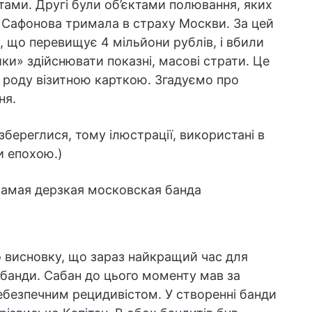
ратами. Другі були об’єктами полювання, яких
 Сафонова тримала в страху Москви. За цей
, що перевищує 4 мільйони рублів, і вбили
и» здійснювати показні, масові страти. Це
 роду візитною карткою. Згадуємо про
ня.
 збереглися, тому ілюстрації, використані в
ки епохою.)
 висновку, що зараз найкращий час для
 банди. Сабан до цього моменту мав за
ебезпечним рецидивістом. У створенні банди