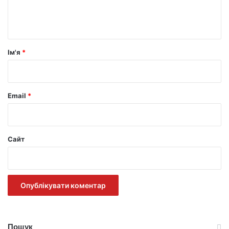
н
т
а
р
Ім'я
*
*
Email
*
Сайт
Пошук