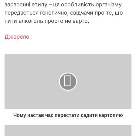
засвоєнні етилу – ця особливість організму
передається генетично, свідчачи про те, що
пити алкоголь просто не варто.
Джерело
Чому
настав
час
перестати
садити
картоплю
Чому настав час перестати садити картоплю
Як
видобувають