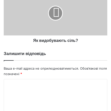
сіль?
Як видобувають сіль?
Залишити відповідь
Ваша e-mail адреса не оприлюднюватиметься.
Обов’язкові поля
позначені
*
К
о
м
е