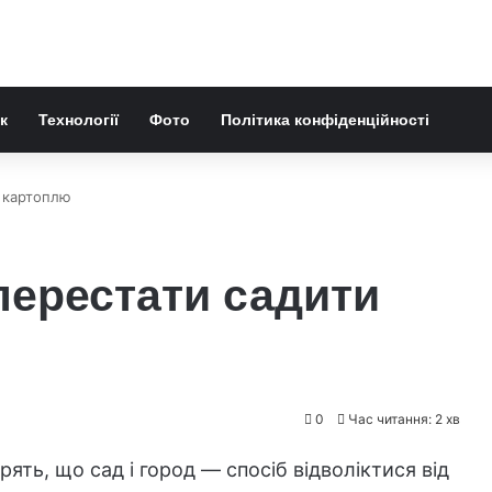
к
Технології
Фото
Політика конфіденційності
и картоплю
перестати садити
0
Час читання: 2 хв
рять, що сад і город — спосіб відволіктися від