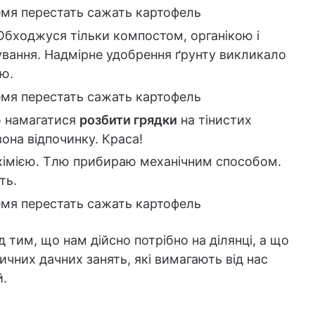
 Обходжуся тільки компостом, органікою і
вання. Надмірне удобрення ґрунту викликало
аю.
ю намагатися
розбити грядки
на тінистих
зона відпочинку. Краса!
 хімією. Тлю прибираю механічним способом.
ть.
 тим, що нам дійсно потрібно на ділянці, а що
вичних дачних занять, які вимагають від нас
й.