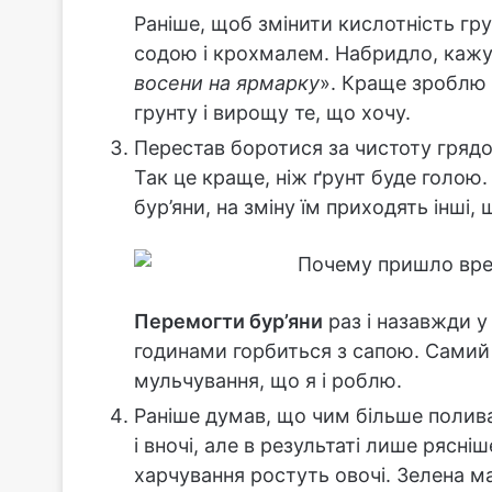
Раніше, щоб змінити кислотність гру
содою і крохмалем. Набридло, кажу
восени на ярмарку
». Краще зроблю 
грунту і вирощу те, що хочу.
Перестав боротися за чистоту грядо
Так це краще, ніж ґрунт буде голою. 
бур’яни, на зміну їм приходять інші,
Перемогти бур’яни
раз і назавжди у
годинами горбиться з сапою. Самий 
мульчування, що я і роблю.
Раніше думав, що чим більше полив
і вночі, але в результаті лише рясні
харчування ростуть овочі. Зелена м