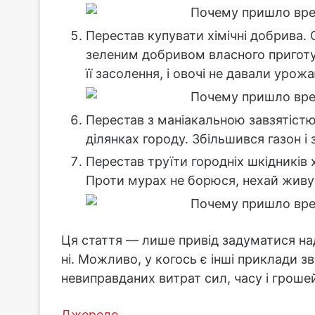
Перестав купувати хімічні добрива.
зеленим добривом власного приготу
її засолення, і овочі не давали урож
Перестав з маніакальною завзятіст
ділянках городу. Збільшився газон і 
Перестав труїти городніх шкідників
Проти мурах не борюся, нехай живу
Ця стаття — лише привід задуматися над
ні. Можливо, у когось є інші приклади з
невиправданих витрат сил, часу і гроше
Джерело