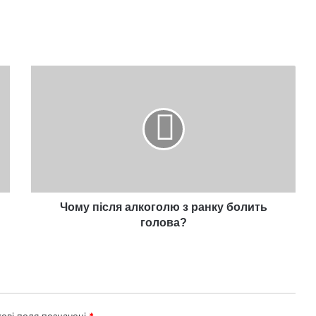
Чому
після
алкоголю
з
ранку
болить
голова?
Чому після алкоголю з ранку болить
голова?