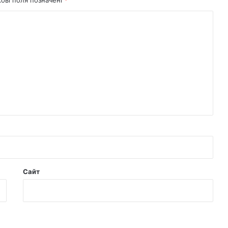
кові поля позначені
*
Сайт