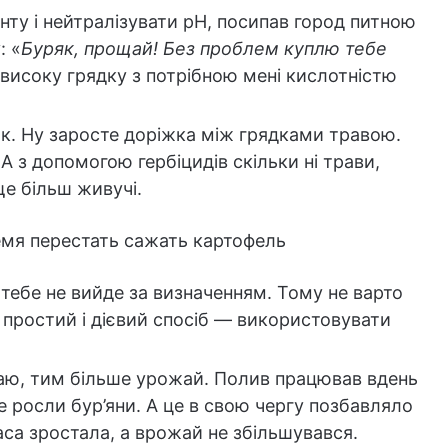
нту і нейтралізувати рН, посипав город питною
: «
Буряк, прощай! Без проблем куплю тебе
високу грядку з потрібною мені кислотністю
к. Ну заросте доріжка між грядками травою.
А з допомогою гербіцидів скільки ні трави,
 ще більш живучі.
 тебе не вийде за визначенням. Тому не варто
простий і дієвий спосіб — використовувати
аю, тим більше урожай. Полив працював вдень
ше росли бур’яни. А це в свою чергу позбавляло
аса зростала, а врожай не збільшувався.