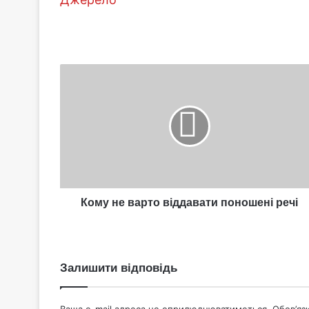
Кому
не
варто
віддавати
поношені
речі
Кому не варто віддавати поношені речі
Залишити відповідь