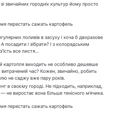
и зі звичайних городніх культур йому просто
гулярних поливів в засуху і хоча б дворазове
 А посадити і зібрати? І з колорадським
з’їсть все листя…
вій картопля виходить не особливо дешевше
 і витрачений час? Кожен, звичайно, робить
плю не саджу вже пару років.
нт в своєму городі. Не підходить, наприклад,
 — не виростає вона більше тенісного м’ячика.