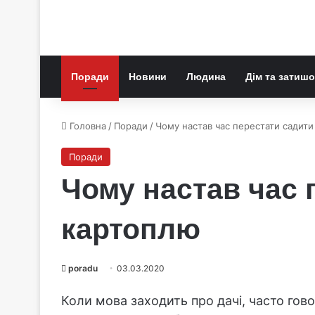
Поради
Новини
Людина
Дім та затишо
Головна
/
Поради
/
Чому настав час перестати садит
Поради
Чому настав час 
картоплю
poradu
03.03.2020
Коли мова заходить про дачі, часто гово