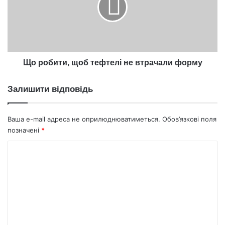
не
втрачали
форму
Що робити, щоб тефтелі не втрачали форму
Залишити відповідь
Ваша e-mail адреса не оприлюднюватиметься.
Обов’язкові поля
позначені
*
К
о
м
е
н
т