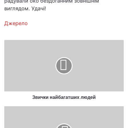
радували око бездоганним зовнішнім
виглядом. Удачі!
Джерело
Звички
найбагатших
людей
Звички найбагатших людей
Що
робити,
щоб
тефтелі