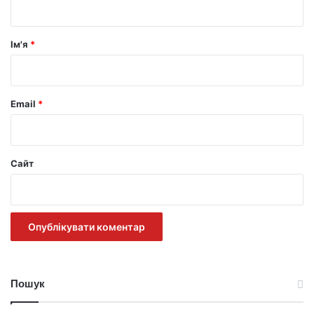
а
р
Ім'я
*
*
Email
*
Сайт
Пошук