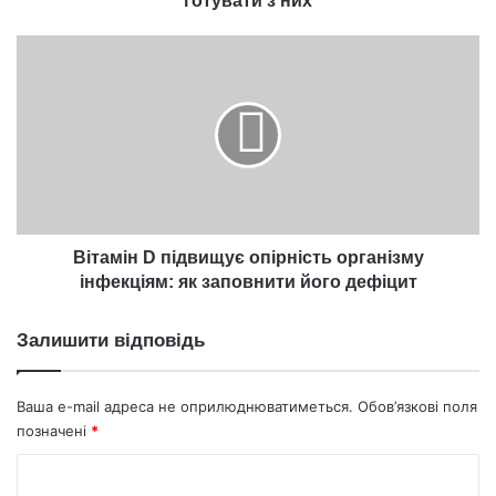
готувати з них
Вітамін
D
підвищує
опірність
організму
інфекціям:
як
заповнити
його
дефіцит
Вітамін D підвищує опірність організму
інфекціям: як заповнити його дефіцит
Залишити відповідь
Ваша e-mail адреса не оприлюднюватиметься.
Обов’язкові поля
позначені
*
К