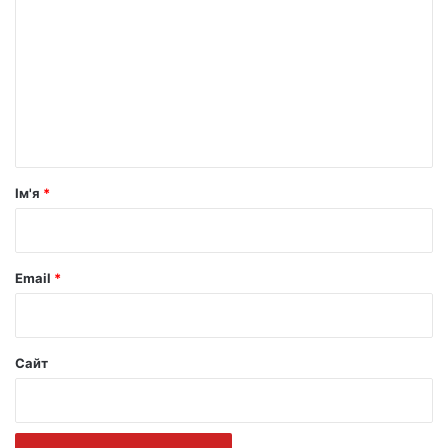
о
м
е
н
т
а
р
Ім'я
*
*
Email
*
Сайт