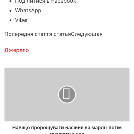
Поділитися в Facebook
WhatsApp
Viber
Попередня стаття статьяСледующая
Джерело
Навіщо
пророщувати
насіння
на
марлі
і
потім
готувати
з
них
Навіщо пророщувати насіння на марлі і потім