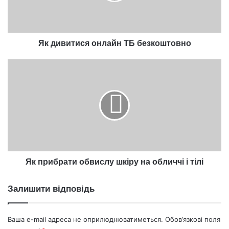
Як дивитися онлайн ТБ безкоштовно
Як
прибрати
обвислу
шкіру
на
обличчі
і
тілі
Як прибрати обвислу шкіру на обличчі і тілі
Залишити відповідь
Ваша e-mail адреса не оприлюднюватиметься.
Обов’язкові поля