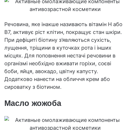
Речовина, яке інакше називають вітамін H або
В7, активує ріст клітин, покращує стан шкіри.
При дефіциті біотину з’являються сухість,
лущення, тріщини в куточках рота і інших
місцях. Для поповнення нестачі речовини в
організмі необхідно вживати горіхи, соєві
боби, яйця, авокадо, цвітну капусту.
Додатково нанести на обличчя крем або
сироватку з біотином.
Масло жожоба