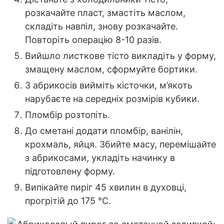
розкачайте пласт, змастіть маслом,
складіть навпіл, знову розкачайте.
Повторіть операцію 8-10 разів.
Вийшло листкове тісто викладіть у форму,
змащену маслом, сформуйте бортики.
З абрикосів вийміть кісточки, м’якоть
нарубаєте на середніх розмірів кубики.
Пломбір розтопіть.
До сметані додати пломбір, ванілін,
крохмаль, яйця. Збийте масу, перемішайте
з абрикосами, укладіть начинку в
підготовлену форму.
Випікайте пиріг 45 хвилин в духовці,
прогрітій до 175 °С.