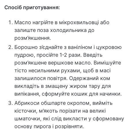
Спосіб приготування:
Масло нагрійте в мікрохвильовці або
залиште поза холодильника до
розм’якшення.
Борошно з’єднайте з ваніліном і цукровою
пудрою, просійте 1-2 рази. Введіть
розм’якшене вершкове масло. Вимішуйте
тісто несильними рухами, щоб в масі
залишилося повітря. Одержаний ком
викладіть в змащену жиром тару для
випікання, сформуйте кошик для начинки.
Абрикоси обшпарте окропом, вийміть
кісточки, м’якоть порізати на великі
шматочки, які слід викласти у сформовану
основу пирога і розрівняти.