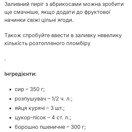
Заливний пиріг з абрикосами можна зробити
ще смачніше, якщо додати до фруктової
начинки свіжі цільні ягоди.
Також спробуйте ввести в заливку невелику
кількість розтопленого пломбіру
.
Інгредієнти:
сир – 350 г;
розпушувач – 1/2 ч. л.;
яйця курячі – 3 шт.;
цукор-пісок – 4 ст. л.;
борошно пшеничне – 300 г;