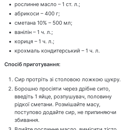
рослинне масло – 1 ст. л.;
абрикоси – 400 г;
сметана 10% – 500 мл;
ванілін – 1 ч. л.;
кориця – 1 ч. л.;
крохмаль кондитерський – 1 ч. л.
Спосіб приготування:
Сир протріть зі столовою ложкою цукру.
Борошно просіяти через дрібне сито,
введіть 1 яйце, розпушувач, половину
рідкої сметани. Розмішайте масу,
поступово додайте сир, не припиняючи
збивання.
Влийте рослинне масло, вимісити тісто,