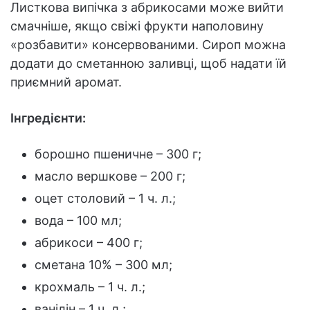
Листкова випічка з абрикосами може вийти
смачніше, якщо свіжі фрукти наполовину
«розбавити» консервованими. Сироп можна
додати до сметанною заливці, щоб надати їй
приємний аромат.
Інгредієнти:
борошно пшеничне – 300 г;
масло вершкове – 200 г;
оцет столовий – 1 ч. л.;
вода – 100 мл;
абрикоси – 400 г;
сметана 10% – 300 мл;
крохмаль – 1 ч. л.;
ванілін – 1 ч. л.;