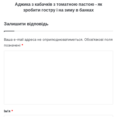
гостру
Аджика з кабачків з томатною пастою - як
і
зробити гостру і на зиму в банках
на
зиму
Залишити відповідь
в
банках
Ваша e-mail адреса не оприлюднюватиметься.
Обов’язкові поля
позначені
*
К
о
м
е
н
т
а
р
Ім'я
*