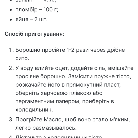
пломбір – 100 г;
яйця – 2 шт.
Спосіб приготування:
Борошно просійте 1-2 рази через дрібне
сито.
У воду влийте оцет, додайте сіль, вмішайте
просіяне борошно. Замісити пружне тісто,
розкачайте його в прямокутний пласт,
оберніть харчовою плівкою або
пергаментним папером, приберіть в
холодильник.
Прогрійте Масло, щоб воно стало м’яким,
легко размазывалось.
Дістаньте з холодильники тісто,