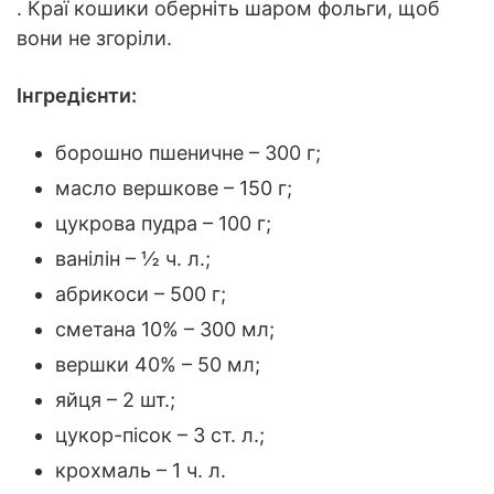
. Краї кошики оберніть шаром фольги, щоб
вони не згоріли.
Інгредієнти:
борошно пшеничне – 300 г;
масло вершкове – 150 г;
цукрова пудра – 100 г;
ванілін – ½ ч. л.;
абрикоси – 500 г;
сметана 10% – 300 мл;
вершки 40% – 50 мл;
яйця – 2 шт.;
цукор-пісок – 3 ст. л.;
крохмаль – 1 ч. л.