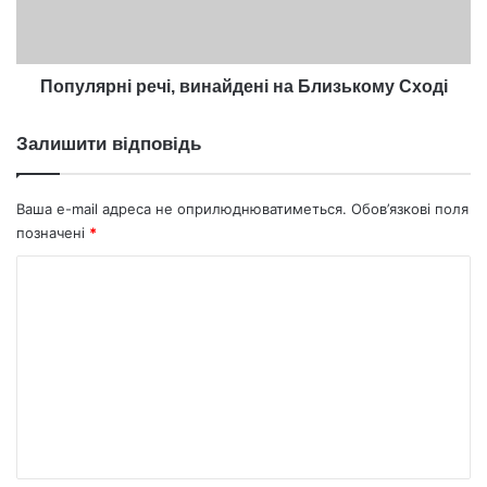
Популярні речі, винайдені на Близькому Сході
Залишити відповідь
Ваша e-mail адреса не оприлюднюватиметься.
Обов’язкові поля
позначені
*
К
о
м
е
н
т
а