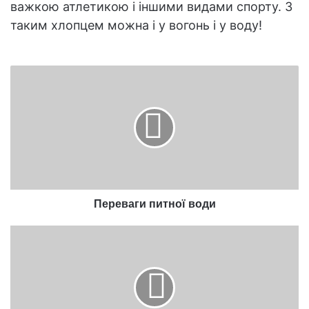
важкою атлетикою і іншими видами спорту. З
таким хлопцем можна і у вогонь і у воду!
Переваги
питної
води
Переваги питної води
Популярні
речі,
винайдені
на
Близькому
Сході