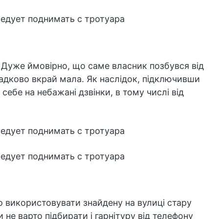
Дуже ймовірно, що саме власник позбувся від
ипадково вкрай мала. Як наслідок, підключивши
ебе на небажані дзвінки, в тому числі від
о використовувати знайдену на вулиці стару
 не варто підбирати і гарнітуру від телефону