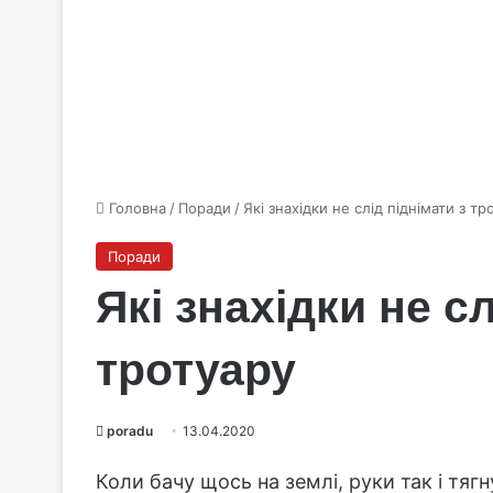
Головна
/
Поради
/
Які знахідки не слід піднімати з тр
Поради
Які знахідки не сл
тротуару
poradu
13.04.2020
Коли бачу щось на землі, руки так і тяг