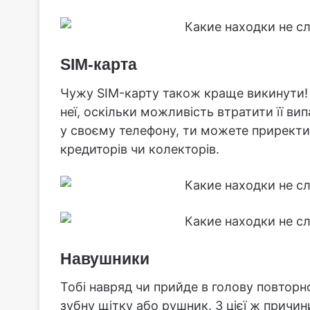
SIM-карта
Чужу SIM-карту також краще викинути! 
неї, оскільки можливість втратити її в
у своєму телефону, ти можете приректи с
кредиторів чи колекторів.
Навушники
Тобі навряд чи прийде в голову повторн
зубну щітку або рушник. З цієї ж причини