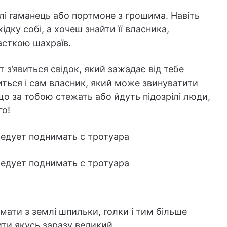
лі гаманець або портмоне з грошима. Навіть
дку собі, а хочеш знайти її власника,
асткою шахраїв.
ут з’явиться свідок, який зажадає від тебе
виться і сам власник, який може звинуватити
що за тобою стежать або йдуть підозрілі люди,
го!
імати з землі шпильки, голки і тим більше
ти якусь заразу великий.