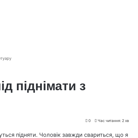
отуару
ід піднімати з
0
Час читання: 2 хв
нуться підняти. Чоловік завжди свариться, що я