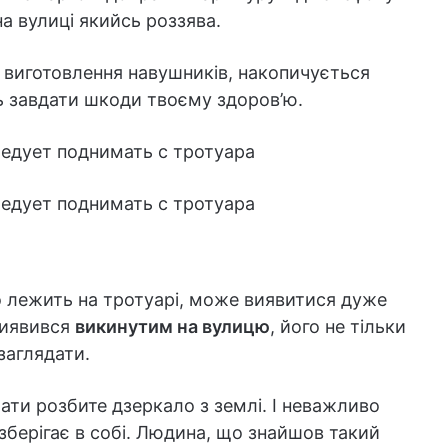
а вулиці якийсь роззява.
 виготовлення навушників, накопичується
ть завдати шкоди твоєму здоров’ю.
о лежить на тротуарі, може виявитися дуже
виявився
викинутим на вулицю
, його не тільки
заглядати.
мати розбите дзеркало з землі. І неважливо
 зберігає в собі. Людина, що знайшов такий