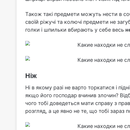
Також такі предмети можуть нести в соб
своїй ріжучі та колючі предмети не загу
голки і шпильки вбирають у себе весь
н
Ніж
Ні в якому разі не варто торкатися і під
якщо його господар вчинив злочин? Відби
чого тобі доведеться мати справу з пр
розгляд, а це явно не те, що тобі зараз п