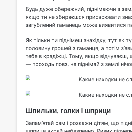
Будь дуже обережний, піднімаючи з зем
якщо ти не збираєшся присвоювати знахі
загублений гаманець може виявитися п
Як тільки ти піднімеш знахідку, тут як т
половину грошей з гаманця, а потім з’я
тебе в крадіжці. Тому, якщо відчуваєш, 
— проходь повз, не піднімай з землі нічо
Шпильки, голки і шприци
Запам’ятай сам і розкажи дітям, що підн
шприци вкрай небезпечно. Ризик підчепи