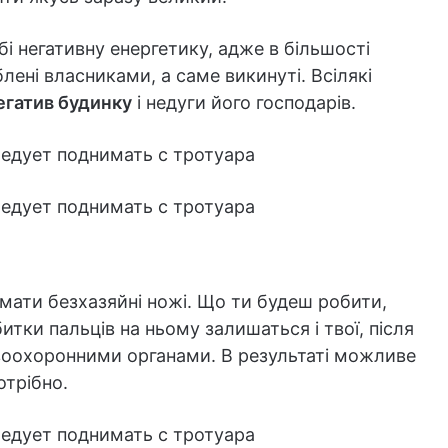
і негативну енергетику, адже в більшості
блені власниками, а саме викинуті. Всілякі
егатив будинку
і недуги його господарів.
німати безхазяйні ножі. Що ти будеш робити,
тки пальців на ньому залишаться і твої, після
авоохоронними органами. В результаті можливе
отрібно.