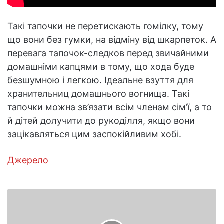
Такі тапочки не перетискають гомілку, тому
що вони без гумки, на відміну від шкарпеток. А
перевага тапочок-следков перед звичайними
домашніми капцями в тому, що хода буде
безшумною і легкою. Ідеальне взуття для
хранительниц домашнього вогнища. Такі
тапочки можна зв’язати всім членам сім’ї, а то
й дітей долучити до рукоділля, якщо вони
зацікавляться цим заспокійливим хобі.
Джерело
Чому
рослини
в