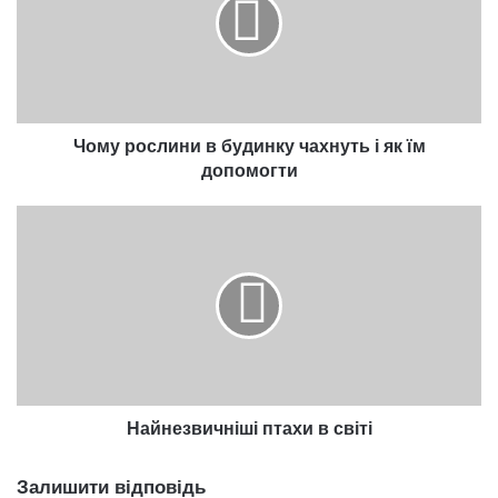
будинку
чахнуть
і
як
їм
допомогти
Чому рослини в будинку чахнуть і як їм
допомогти
Найнезвичніші
птахи
в
світі
Найнезвичніші птахи в світі
Залишити відповідь