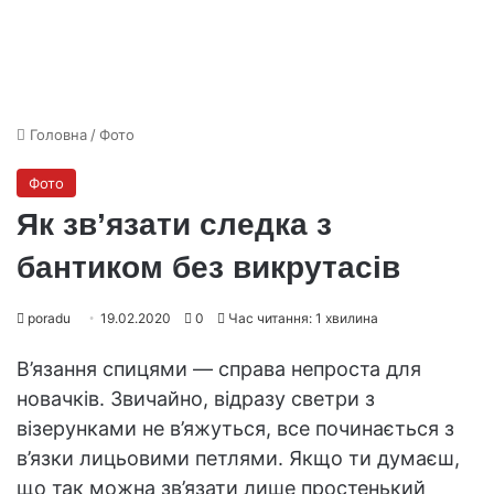
Головна
/
Фото
Фото
Як зв’язати следка з
бантиком без викрутасів
poradu
19.02.2020
0
Час читання: 1 хвилина
В’язання спицями — справа непроста для
новачків. Звичайно, відразу светри з
візерунками не в’яжуться, все починається з
в’язки лицьовими петлями. Якщо ти думаєш,
що так можна зв’язати лише простенький