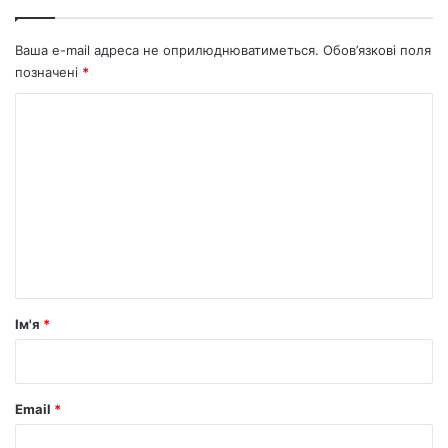
Ваша e-mail адреса не оприлюднюватиметься.
Обов’язкові поля
позначені
*
К
о
м
е
н
т
а
р
Ім'я
*
*
Email
*