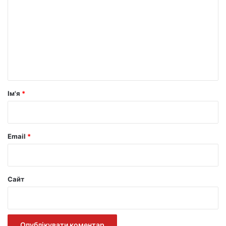
м
е
н
т
а
р
Ім'я
*
*
Email
*
Сайт