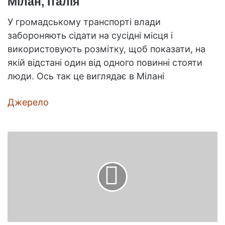
Мілан, Італія
У громадському транспорті влади
забороняють сідати на сусідні місця і
використовують розмітку, щоб показати, на
якій відстані один від одного повинні стояти
люди. Ось так це виглядає в Мілані
Джерело
Путівник
по
десертів
світу