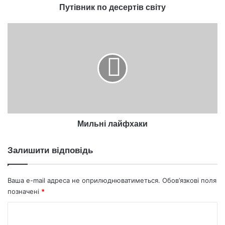
Путівник по десертів світу
Мильні
лайфхаки
Мильні лайфхаки
Залишити відповідь
Ваша e-mail адреса не оприлюднюватиметься.
Обов’язкові поля
позначені
*
К
о