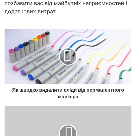
позбавити вас від майбутніх неприємностей і
додаткових витрат.
Як
швидко
видалити
сліди
від
перманентного
маркера
Як швидко видалити сліди від перманентного
маркера
Эволюция
полотенцесушителей
в
современных
ванных