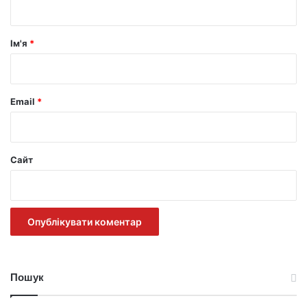
а
р
Ім'я
*
*
Email
*
Сайт
Пошук