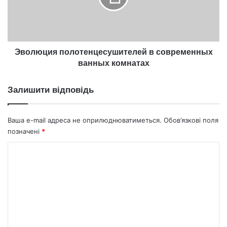
комнатах
Эволюция полотенцесушителей в современных
ванных комнатах
Залишити відповідь
Ваша e-mail адреса не оприлюднюватиметься.
Обов’язкові поля
позначені
*
К
о
м
е
н
т