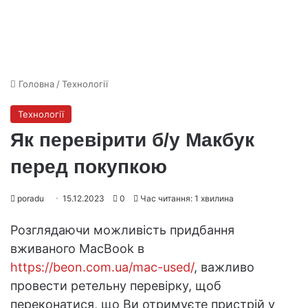
Головна
/
Технології
Технології
Як перевірити б/у Макбук
перед покупкою
poradu
15.12.2023
0
Час читання: 1 хвилина
Розглядаючи можливість придбання
вживаного MacBook в
https://beon.com.ua/mac-used/
, важливо
провести ретельну перевірку, щоб
переконатися, що Ви отримуєте пристрій у