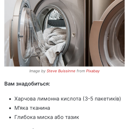
Image by
Steve Buissinne
from
Pixabay
Вам знадобиться:
Харчова лимонна кислота (3-5 пакетиків)
М’яка тканина
Глибока миска або тазик