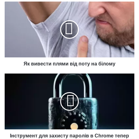
Як
вивести
плями
від
поту
на
білому
Як вивести плями від поту на білому
Інструмент
для
захисту
паролів
в
Chrome
тепер
працює
на
тлі
Інструмент для захисту паролів в Chrome тепер