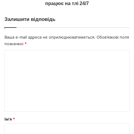
24/7
працює на тлі 24/7
Залишити відповідь
Ваша e-mail адреса не оприлюднюватиметься.
Обов’язкові поля
позначені
*
К
о
м
е
н
т
а
р
Ім'я
*
*