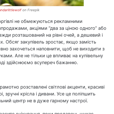
ndarlittlewolf
on Freepik
 торгівлі не обмежуються рекламними
продажами, акціями “два за ціною одного” або
авжди розташований на рівні очей, а дешевий і
ах. Обсяг закупівель зростає, якщо замість
тивно захочеться наповнити, щоб не виходити з
ками. Але не тільки це впливає на купівельну
іноді здійснюємо всупереч бажанню.
рамотно розставлені світлові акценти, красиві
і, зручні крісла і дивани. Усе це поліпшить
льний центр не в дуже гарному настрої.
красите очікування, поки продавець шукає