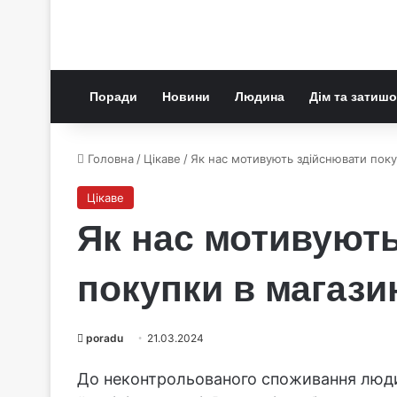
Поради
Новини
Людина
Дім та затишо
Головна
/
Цікаве
/
Як нас мотивують здійснювати поку
Цікаве
Як нас мотивуют
покупки в магази
poradu
21.03.2024
До неконтрольованого споживання людин