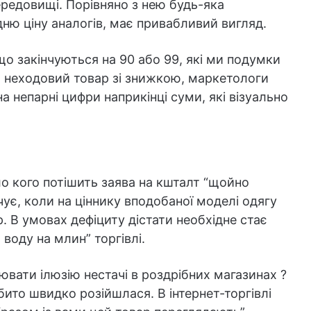
середовищі. Порівняно з нею будь-яка
дню ціну аналогів, має привабливий вигляд.
що закінчуються на 90 або 99, які ми подумки
 неходовий товар зі знижкою, маркетологи
а непарні цифри наприкінці суми, які візуально
о кого потішить заява на кшталт “щойно
чує, коли на ціннику вподобаної моделі одягу
. В умовах дефіциту дістати необхідне стає
 воду на млин” торгівлі.
вати ілюзію нестачі в роздрібних магазинах ?
бито швидко розійшлася. В інтернет-торгівлі