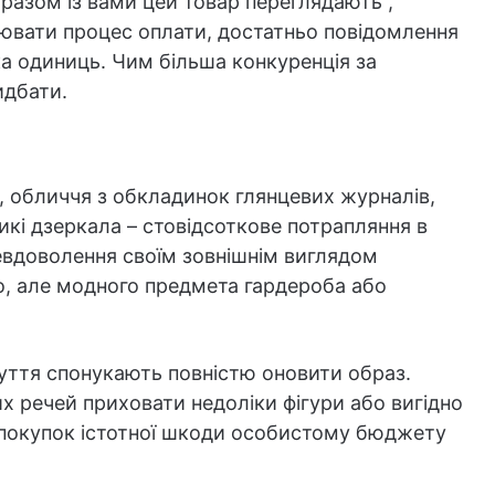
разом із вами цей товар переглядають”,
ціювати процес оплати, достатньо повідомлення
ка одиниць. Чим більша конкуренція за
идбати.
 обличчя з обкладинок глянцевих журналів,
кі дзеркала – стовідсоткове потрапляння в
евдоволення своїм зовнішнім виглядом
о, але модного предмета гардероба або
зуття спонукають повністю оновити образ.
 речей приховати недоліки фігури або вигідно
х покупок істотної шкоди особистому бюджету