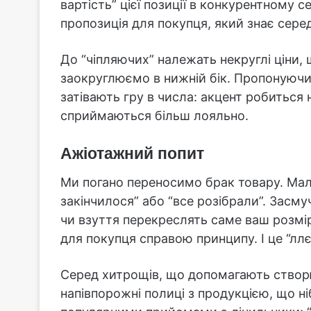
вартість” цієї позиції в конкурентному 
пропозиція для покупця, який знає сере
До “чіпляючих” належать некруглі ціни, 
заокруглюємо в нижній бік. Пропонуючи
затівають гру в числа: акцент робиться н
сприймаються більш лояльно.
Ажіотажний попит
Ми погано переносимо брак товару. Мал
закінчилося” або “все розібрали”. Засму
чи взуття перекреслять саме ваш розмір
для покупця справою принципу. І це “ллє
Серед хитрощів, що допомагають створю
напівпорожні полиці з продукцією, що ні