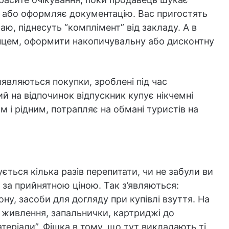
д або оформляє документацію. Вас пригостять
, піднесуть “комплімент” від закладу. А в
пцем, оформити накопичувальну або дисконтну
являються покупки, зроблені під час
 на відпочинок відпускник купує нікчемні
м і рідним, потрапляє на обмані туристів на
ється кілька разів перепитати, чи не забули ви
 за прийнятною ціною. Так з’являються:
ну, засоби для догляду при купівлі взуття. На
и живлення, запальнички, картриджі до
матеріали”. Фішка в тому, що тут викладають ті