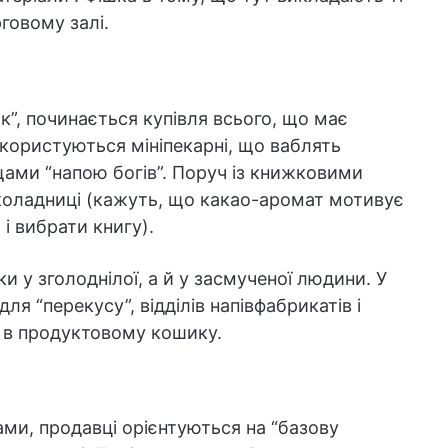
рговому залі.
к”, починається купівля всього, що має
 користуються мініпекарні, що ваблять
хощами “напою богів”. Поруч із книжковими
оладниці (кажуть, що какао-аромат мотивує
 і вибрати книгу).
и у зголоднілої, а й у засмученої людини. У
ля “перекусу”, відділів напівфабрикатів і
я в продуктовому кошику.
ми, продавці орієнтуються на “базову