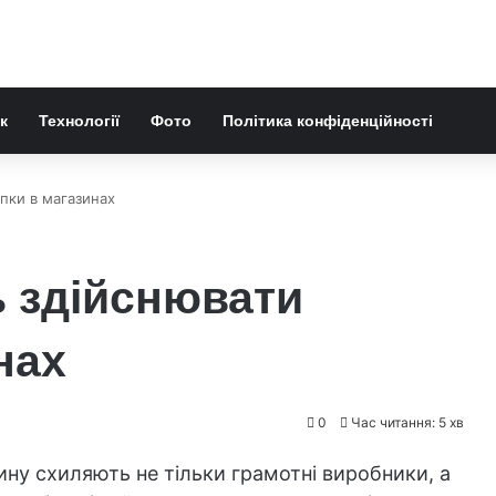
к
Технології
Фото
Політика конфіденційності
пки в магазинах
ь здійснювати
нах
0
Час читання: 5 хв
у схиляють не тільки грамотні виробники, а