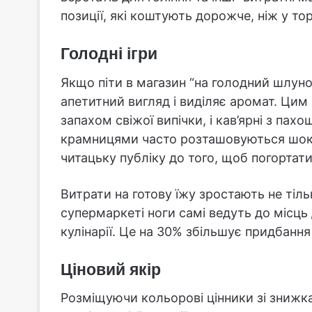
позиції, які коштують дорожче, ніж у то
Голодні ігри
Якщо піти в магазин “на голодний шлуно
апетитний вигляд і виділяє аромат. Цим
запахом свіжої випічки, і кав’ярні з па
крамницями часто розташовуються шок
читацьку публіку до того, щоб погортати
Витрати на готову їжу зростають не тільк
супермаркеті ноги самі ведуть до місць д
кулінарії. Це на 30% збільшує придбанн
Ціновий якір
Розміщуючи кольорові цінники зі знижка