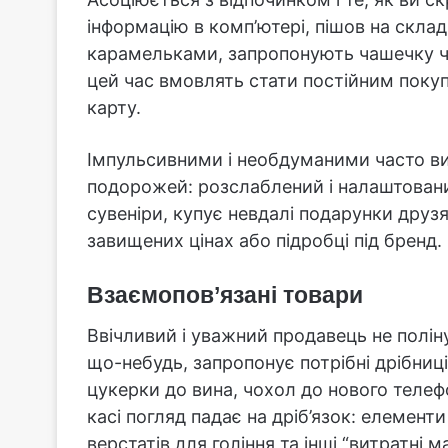
інформацію в комп’ютері, пішов на скла
карамельками, запропонують чашечку чаю
цей час вмовлять стати постійним поку
карту.
Імпульсивними і необдуманими часто ви
подорожей: розслаблений і налаштований
сувеніри, купує невдалі подарунки друзя
завищених цінах або підробці під бренд.
Взаємопов’язані товари
Ввічливий і уважний продавець не поліну
що-небудь, запропонує потрібні дрібниці
цукерки до вина, чохол до нового телефо
касі погляд падає на дріб’язок: елемент
верстатів для гоління та інші “витратні 