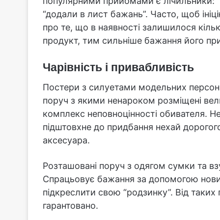
популярними прийомами є лічильники: “
“додали в лист бажань”. Часто, щоб іні
про те, що в наявності залишилося кіль
продукт, тим сильніше бажання його пр
Чарівність і привабливість
Постери з силуетами модельних персон,
поруч з якими ненароком розміщені вели
комплекс неповноцінності обивателя. Н
підштовхне до придбання нехай дорогог
аксесуара.
Розташовані поруч з одягом сумки та в
Спрацьовує бажання за допомогою нових
підкреслити свою “родзинку”. Від таки
гарантовано.