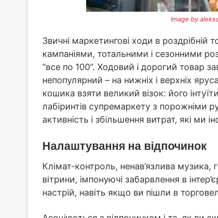
Image by aleksa
Звичні маркетингові ходи в роздрібній
кампаніями, тотальними і сезонними роз
“все по 100”. Ходовий і дорогий товар з
непопулярний – на нижніх і верхніх ярус
кошика взяти великий візок: його інтуї
лабіринтів супремаркету з порожніми ру
активність і збільшення витрат, які ми 
Налаштування на відпочинок
Клімат-контроль, ненав’язлива музика, г
вітрини, імпонуючі забарвлення в інтер’єр
настрій, навіть якщо ви пішли в торгове
Асоціюється з відпочинком і те, як ви с