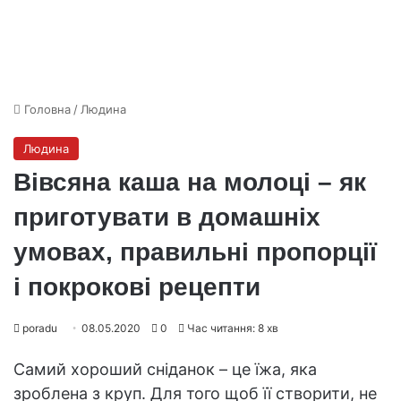
Головна
/
Людина
Людина
Вівсяна каша на молоці – як
приготувати в домашніх
умовах, правильні пропорції
і покрокові рецепти
poradu
08.05.2020
0
Час читання: 8 хв
Самий хороший сніданок – це їжа, яка
зроблена з круп. Для того щоб її створити, не