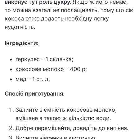
виконує тут роль цукру.
Якщо ж його немає,
то можна взагалі не послащивать, тому що сік
кокоса отже додасть необхідну легку
нудотність.
Інгредієнти:
геркулес – 1 склянка;
кокосове молоко – 400 р;
мед – 1 ст. л.
Спосіб приготування:
Залийте в ємність кокосове молоко,
змішане з такою ж кількістю води.
Добре перемішайте, доведіть до кипіння.
Висипте вівсянку в каструлю.