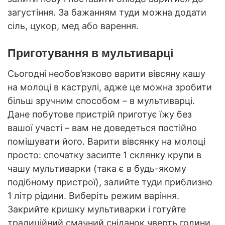
загустіння. За бажанням туди можна додати
сіль, цукор, мед або варення.
Приготування в мультиварці
Сьогодні необов’язково варити вівсяну кашу
на молоці в каструлі, адже це можна зробити
більш зручним способом – в мультиварці.
Дане побутове пристрій приготує їжу без
вашої участі – вам не доведеться постійно
помішувати його. Варити вівсянку на молоці
просто: спочатку засипте 1 склянку крупи в
чашу мультиварки (така є в будь-якому
подібному пристрої), залийте туди приблизно
1 літр рідини. Виберіть режим варіння.
Закрийте кришку мультиварки і готуйте
традиційний смачний сніданок чверть години.