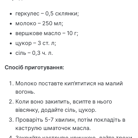
геркулес – 0,5 склянки;
молоко – 250 мл;
вершкове масло – 10 г;
цукор – 3 ст. л;
сіль – 0,3 ч. л.
Спосіб приготування:
Молоко поставте кип’ятитися на малий
вогонь.
Коли воно закипить, всипте в нього
вівсянку, додайте сіль, цукор.
Проваріть 5-7 хвилин, потім покладіть в
каструлю шматочок масла.
Закрийте каструлю кришкою, дайте трохи