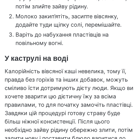
потім злийте зайву рідину.
Молоко закип’ятіть, засипте вівсянку,
додайте туди щіпку солі, перемішайте.
Варіть до набухання пластівців на
повільному вогні.
У каструлі на воді
Калорійність вівсяної каші невелика, тому її,
правда без горіхів та інших добавок, можуть
сміливо їсти дотримують дієту люди. Якщо ви
хочете зварити цю дієтичну їжу за всіма
правилами, то для початку замочіть пластівці.
Завдяки цій процедурі готову страву буде
більш ніжної консистенції. Після цього
необхідно зайву рідину обережно злити, потім
залити нову і поставити блюдо варитися до