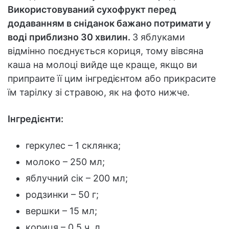
Використовуваний сухофрукт перед
додаванням в сніданок бажано потримати у
воді приблизно 30 хвилин.
З яблуками
відмінно поєднується кориця, тому вівсяна
каша на молоці вийде ще краще, якщо ви
припраите її цим інгредієнтом або прикрасите
їм тарілку зі стравою, як на фото нижче.
Інгредієнти:
геркулес – 1 склянка;
молоко – 250 мл;
яблучний сік – 200 мл;
родзинки – 50 г;
вершки – 15 мл;
кориця – 0,5 ч. л.