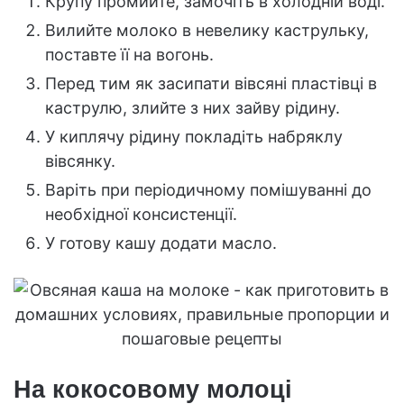
Крупу промийте, замочіть в холодній воді.
Вилийте молоко в невелику каструльку,
поставте її на вогонь.
Перед тим як засипати вівсяні пластівці в
каструлю, злийте з них зайву рідину.
У киплячу рідину покладіть набряклу
вівсянку.
Варіть при періодичному помішуванні до
необхідної консистенції.
У готову кашу додати масло.
На кокосовому молоці