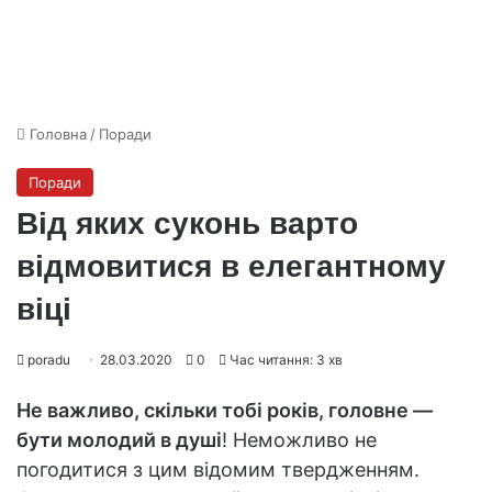
Головна
/
Поради
Поради
Від яких суконь варто
відмовитися в елегантному
віці
poradu
28.03.2020
0
Час читання: 3 хв
Не важливо, скільки тобі років, головне —
бути молодий в душі
! Неможливо не
погодитися з цим відомим твердженням.