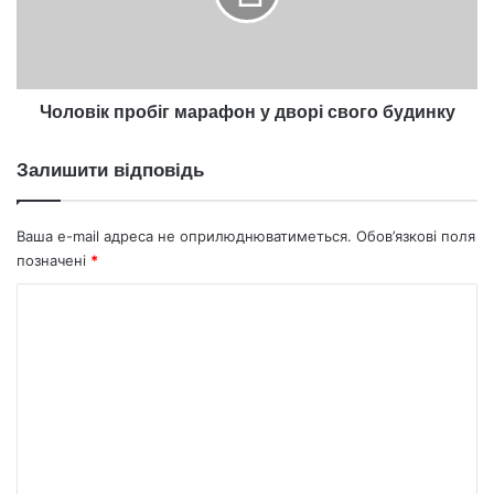
свого
будинку
Чоловік пробіг марафон у дворі свого будинку
Залишити відповідь
Ваша e-mail адреса не оприлюднюватиметься.
Обов’язкові поля
позначені
*
К
о
м
е
н
т