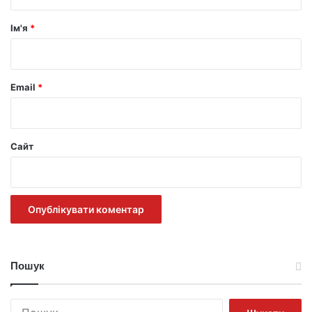
а
р
Ім'я
*
*
Email
*
Сайт
Пошук
Пошук: