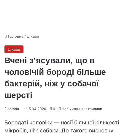
Головна
/
Цікаве
Цікаве
Вчені з’ясували, що в
чоловічій бороді більше
бактерій, ніж у собачої
шерсті
poradu
15.04.2020
0
Час читання: 1 хвилина
Бородаті чоловіки — носії більшої кількості
мікробів, ніж собаки. До такого висновку