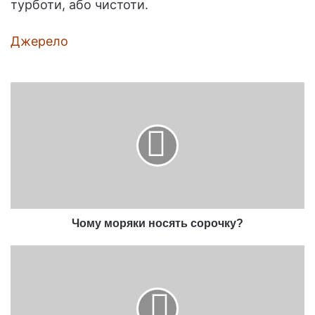
турботи, або чистоти.
Джерело
Чому
моряки
носять
сорочку?
Чому моряки носять сорочку?
Чоловік
пробіг
марафон
у
дворі