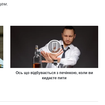
цем.
Ось
що
відбувається
з
печінкою,
коли
ви
кидаєте
пити
Ось що відбувається з печінкою, коли ви
кидаєте пити