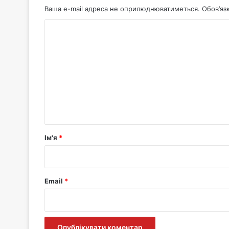
Ваша e-mail адреса не оприлюднюватиметься.
Обов’яз
К
о
м
е
н
т
а
р
Ім'я
*
*
Email
*