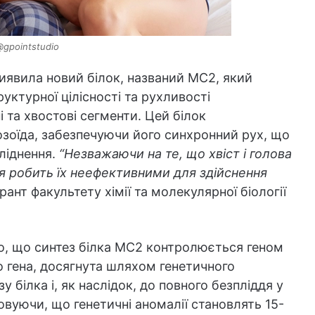
@gpointstudio
иявила новий білок, названий MC2, який
руктурної цілісності та рухливості
 та хвостові сегменти. Цей білок
озоїда, забезпечуючи його синхронний рух, що
ліднення.
“Незважаючи на те, що хвіст і голова
я робить їх неефективними для здійснення
рант факультету хімії та молекулярної біології
о, що синтез білка MC2 контролюється геном
о гена, досягнута шляхом генетичного
 білка і, як наслідок, до повного безпліддя у
вуючи, що генетичні аномалії становлять 15-