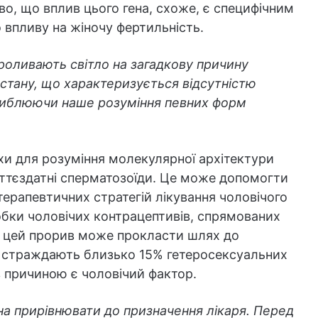
во, що вплив цього гена, схоже, є специфічним
о впливу на жіночу фертильність.
роливають світло на загадкову причину
стану, що характеризується відсутністю
либлюючи наше розуміння певних форм
хи для розуміння молекулярної архітектури
иттєздатні сперматозоїди. Це може допомогти
 терапевтичних стратегій лікування чоловічого
обки чоловічих контрацептивів, спрямованих
н, цей прорив може прокласти шлях до
их страждають близько 15% гетеросексуальних
в причиною є чоловічий фактор.
а прирівнювати до призначення лікаря. Перед