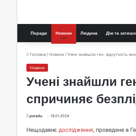
Поради
Новини
Людина
Дім та затишо
Головна
/
Новини
/
Учені знайшли ген, відсутність як
Новини
Учені знайшли ген
спричиняє безпл
poradu
18.01.2024
Нещодавнє
дослідження
, проведене в Г