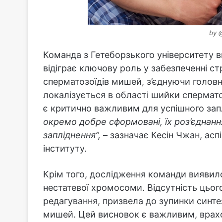
by 
Команда з Гетеборзького університету в
відіграє ключову роль у забезпеченні ст
сперматозоїдів мишей, з’єднуючи головні
локалізується в області шийки спермат
є критично важливим для успішного зап
окремо добре сформовані, їх роз’єднанн
запліднення”,
– зазначає Кесін Чжан, аспі
інституту.
Крім того, дослідження команди виявил
нестатевої хромосоми. Відсутність цьог
редагування, призвела до зупинки синтезу
мишей. Цей висновок є важливим, врахо