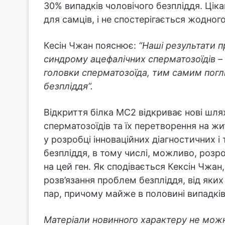
30% випадків чоловічого безпліддя. Ціка
для самців, і не спостерігається жодног
Кесін Чжан пояснює:
“Наші результати п
синдрому ацефалічних сперматозоїдів – 
головки сперматозоїда, тим самим пог
безпліддя”.
Відкриття білка MC2 відкриває нові шля
сперматозоїдів та їх перетворення на ж
у розробці інноваційних діагностичних і
безпліддя, в тому числі, можливо, розр
на цей ген. Як сподівається Кексін Чжа
розв’язання проблем безпліддя, від як
пар, причому майже в половині випадкі
Матеріали новинного характеру не можн