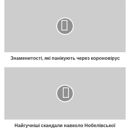
Знаменитості,
які
панікують
через
короновірус
Знаменитості, які панікують через короновірус
Найгучніші
скандали
навколо
Нобелівської
премії
Найгучніші скандали навколо Нобелівської