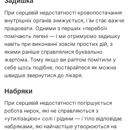
Задишка
При серцевій недостатності кровопостачання
внутрішніх органів знижується, і їм стає важче
працювати. Одними з перших «перебої»
помічають легені — і ми отримуємо задишку
навіть при виконанні зовсім простих дій, з
якими раніше справлялися буквально
жартома. Тому якщо ви раптом помітили у
себе щось подібне, постарайтеся як можна
швидше звернутися до лікаря.
Набряки
При серцевій недостатності погіршується
робота нирок, які не справляються з
«утилізацією» солі і рідини — і тіло відповідає
набряками, які найчастіше утворюються на