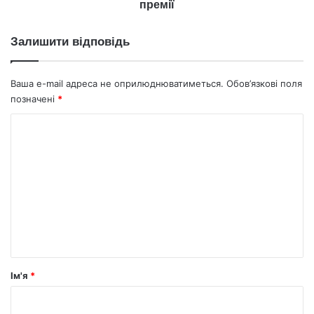
премії
Залишити відповідь
Ваша e-mail адреса не оприлюднюватиметься.
Обов’язкові поля
позначені
*
К
о
м
е
н
т
а
р
Ім'я
*
*