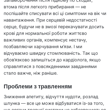
Запаморочення після підйому по сходах,
втома після легкого прибирання — не
поспішайте списувати всі ці симптоми на вік чи
навантаження. При серцевій недостатності
серце, будучи не в змозі перекачувати досить
крові для нормальної роботи життєво
важливих органів, компенсує нестачу,
позбавляючи харчування м’язи. І ми
відчуваємо швидку стомлюваність. Так що
обов’язково запишіться до кардіолога, якщо
справлятися з повсякденними завданнями
стало важче, ніж раніше.
Проблеми з травленням
Зниження апетиту, відчуття нудоти, розлад
шлунка — все це може відбуватися із-за того,
що органи травної системи не забезпечуються