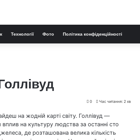
к
Технології
Фото
Політика конфіденційності
 Голлівуд
0
Час читання: 2 хв
найдеш на жодній карті світу. Голлівуд —
вплив на культуру людства за останні сто
желеса, де розташована велика кількість