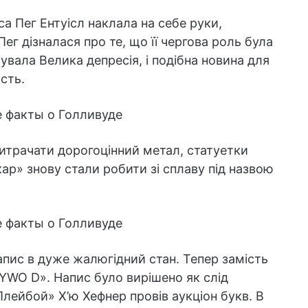
са Пег Ентуісл наклала на себе руки,
ег дізналася про те, що її чергова роль була
тувала Велика депресія, і подібна новина для
сть.
 витрачати дорогоцінний метал, статуетки
кар» знову стали робити зі сплаву під назвою
напис в дуже жалюгідний стан. Тепер замість
WO D». Напис було вирішено як слід
Плейбой» Х’ю Хефнер провів аукціон букв. В