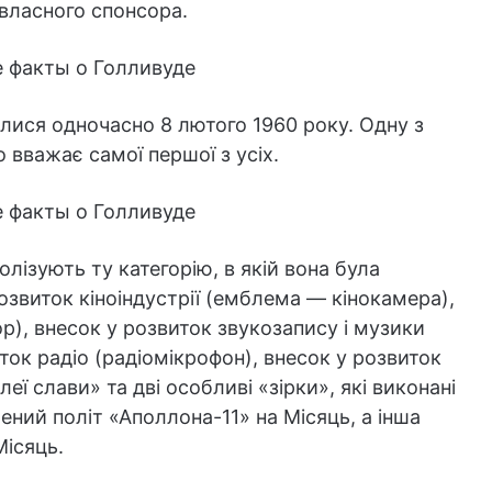
власного спонсора.
вилися одночасно 8 лютого 1960 року. Одну з
 вважає самої першої з усіх.
лізують ту категорію, в якій вона була
розвиток кіноіндустрії (емблема — кінокамера),
р), внесок у розвиток звукозапису і музики
ток радіо (радіомікрофон), внесок у розвиток
леї слави» та дві особливі «зірки», які виконані
чений політ «Аполлона-11» на Місяць, а інша
Місяць.