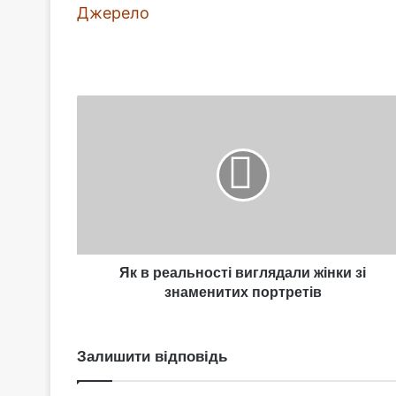
Джерело
Як
в
реальності
виглядали
жінки
зі
знаменитих
портретів
Як в реальності виглядали жінки зі
знаменитих портретів
Залишити відповідь