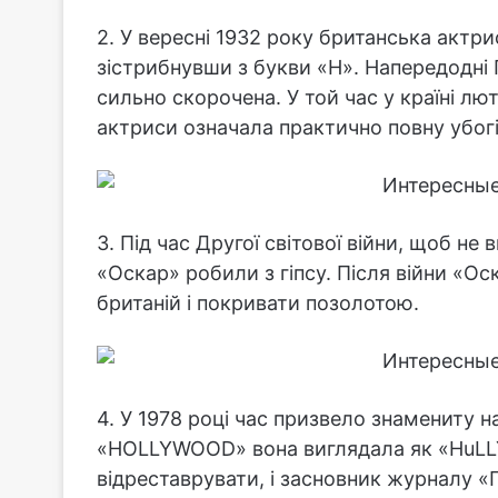
2. У вересні 1932 року британська актри
зістрибнувши з букви «Н». Напередодні П
сильно скорочена. У той час у країні лю
актриси означала практично повну убогі
3. Під час Другої світової війни, щоб не
«Оскар» робили з гіпсу. Після війни «Ос
британій і покривати позолотою.
4. У 1978 році час призвело знамениту 
«HOLLYWOOD» вона виглядала як «HuLLY
відреставрувати, і засновник журналу «