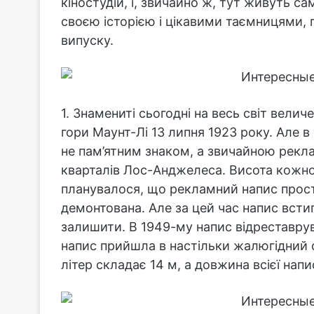
кіностудій, і, звичайно ж, тут живуть сам
своєю історією і цікавими таємницями, 
випуску.
1. Знамениті сьогодні на весь світ величе
гори Маунт-Лі 13 липня 1923 року. Але 
не пам’ятним знаком, а звичайною рекл
кварталів Лос-Анджелеса. Висота кожної
планувалося, що рекламний напис просто
демонтована. Але за цей час напис всти
залишити. В 1949-му напис відреставрув
напис прийшла в настільки жалюгідний ст
літер складає 14 м, а довжина всієї напи