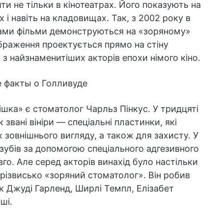
ти не тільки в кінотеатрах. Його показують на
 і навіть на кладовищах. Так, з 2002 року в
чами фільми демонструються на «зоряному»
ображення проектується прямо на стіну
 найзнаменитіших акторів епохи німого кіно.
ішка» є стоматолог Чарльз Пінкус. У тридцяті
звані вініри — спеціальні пластинки, які
 зовнішнього вигляду, а також для захисту. У
 зубів за допомогою спеціального адгезивного
го. Але серед акторів винахід було настільки
різвисько «зоряний стоматолог». Він робив
к Джуді Гарленд, Ширлі Темпл, Елізабет
ші.