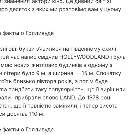
і знамениті актори кіно. Це дивний світ зі
про десяток з яких ми розповімо вам у цьому
зні білі букви з’явилися на південному схилі
в той час напис свідчив HOLLYWOODLAND і була
амою нових житлових будинків в одному з
 літери було 9 м, а ширина — 15 м. Спочатку
їть близько півтора років, а потім буде
гла придбати таку популярність, що її вирішили
али і прибрали слово LAND. До 1978 році
ан, що її повністю замінили, і тепер висота
си досягає 110 м.