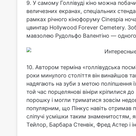
9. У самому Голлівуді кіно можна побачи
величезних екранах, спеціальних стендах
рамках річного кінофоруму Cinespia но
цвинтар Hollywood Forever Cemetery. З
мавзолею Рудольфо Валентіно — одного з
10. Автором терміна «голлівудська посм
роки минулого століття він винайшов так 
надягають на зуби з метою поліпшення їх
той час порцелянові вініри кріпилися до
порошку і могли триматися зовсім недов
популярним, що Пінкус навіть отримав п
сліпучі усмішки таким знаменитостям, я
Тейлор, Барбара Стенвік, Фред Астер і ін