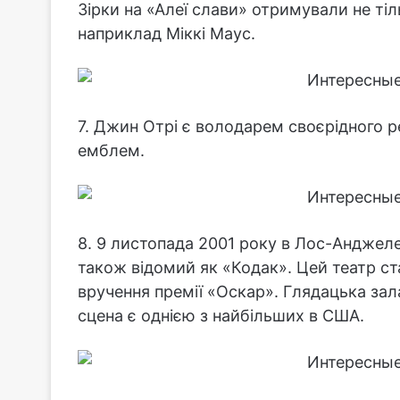
Зірки на «Алеї слави» отримували не тіл
наприклад Міккі Маус.
7. Джин Отрі є володарем своєрідного ре
емблем.
8. 9 листопада 2001 року в Лос-Анджеле
також відомий як «Кодак». Цей театр ст
вручення премії «Оскар». Глядацька зал
сцена є однією з найбільших в США.