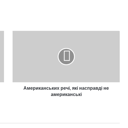
Американських
речі,
які
насправді
не
американські
Американських речі, які насправді не
американські