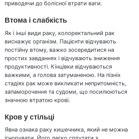
приводячи до болісної втрати ваги.
Втома і слабкість
Як і інші види раку, колоректальний рак
виснажує організм. Пацієнти відчувають
постійну втому, важко зосередитися на
простих завданнях і відчувають зниження
продуктивності. Кінцівки відчуваються
важкими, а голова затуманеною. На пізніх
стадіях рак може викликати непритомність,
запаморочення та судоми, що посилюються
значною втратою крові.
Кров у стільці
Явна ознака раку кишечника, який не можна
ігнорувати. Його легко сплутати з