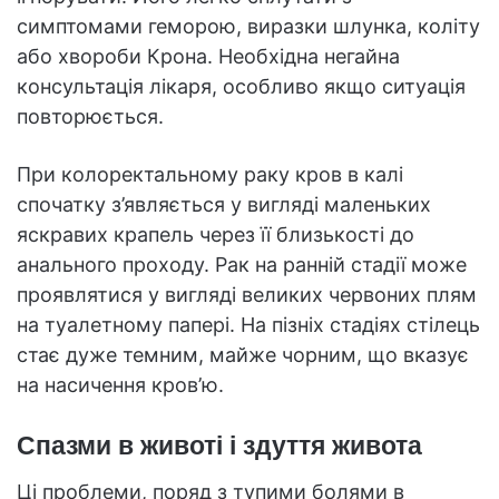
симптомами геморою, виразки шлунка, коліту
або хвороби Крона. Необхідна негайна
консультація лікаря, особливо якщо ситуація
повторюється.
При колоректальному раку кров в калі
спочатку з’являється у вигляді маленьких
яскравих крапель через її близькості до
анального проходу. Рак на ранній стадії може
проявлятися у вигляді великих червоних плям
на туалетному папері. На пізніх стадіях стілець
стає дуже темним, майже чорним, що вказує
на насичення кров’ю.
Спазми в животі і здуття живота
Ці проблеми, поряд з тупими болями в