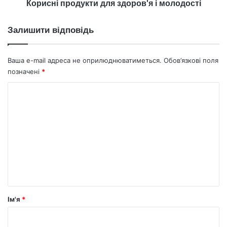
Корисні продукти для здоров'я і молодості
Залишити відповідь
Ваша e-mail адреса не оприлюднюватиметься.
Обов’язкові поля
позначені
*
К
о
м
е
н
т
а
р
Ім'я
*
*