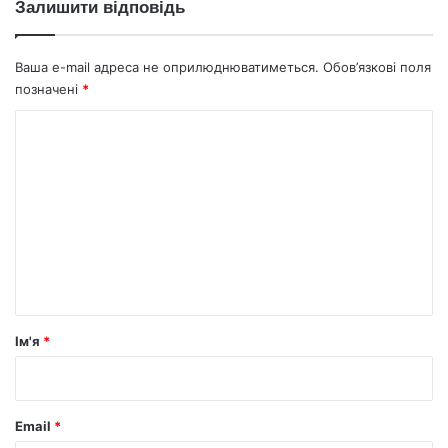
Залишити відповідь
Ваша e-mail адреса не оприлюднюватиметься.
Обов’язкові поля
позначені
*
К
о
м
е
н
т
а
р
Ім'я
*
*
Email
*