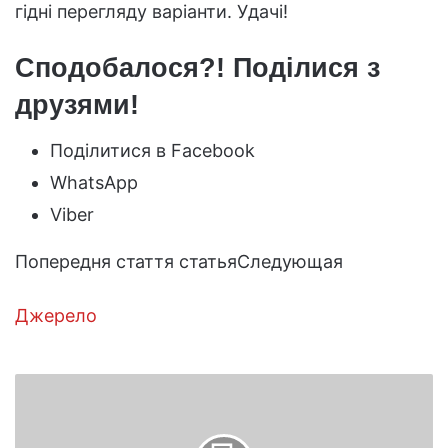
гідні перегляду варіанти. Удачі!
Сподобалося?! Поділися з
друзями!
Поділитися в Facebook
WhatsApp
Viber
Попередня стаття статьяСледующая
Джерело
Метод
посадки
огірків
в