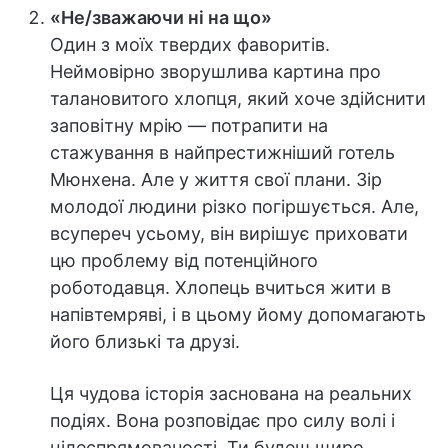
«Не/зважаючи ні на що»
Один з моїх твердих фаворитів.
Неймовірно зворушлива картина про
талановитого хлопця, який хоче здійснити
заповітну мрію — потрапити на
стажування в найпрестижніший готель
Мюнхена. Але у життя свої плани. Зір
молодої людини різко погіршується. Але,
всупереч усьому, він вирішує приховати
цю проблему від потенційного
роботодавця. Хлопець вчиться жити в
напівтемряві, і в цьому йому допомагають
його близькі та друзі.
Ця чудова історія заснована на реальних
подіях. Вона розповідає про силу волі і
цілеспрямованості. Ти будеш щиро