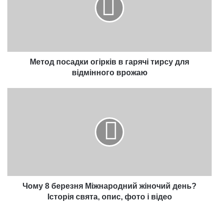
гарячі
тирсу
для
відмінного
врожаю
Метод посадки огірків в гарячі тирсу для
відмінного врожаю
Чому
8
березня
Міжнародний
жіночий
день?
Історія
свята,
опис,
фото
Чому 8 березня Міжнародний жіночий день?
і
Історія свята, опис, фото і відео
відео