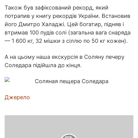
Також був зафіксований рекорд, який
потрапив у книгу рекордів України. Встановив
його Дмитро Халаджі. Цей богатир, підняв і
втримав 100 пудів солі (загальна вага снаряда
— 1 600 кг, 32 мішки з сіллю по 50 кг кожен).
А на цьому наша екскурсія в Соляну печеру
Соледара підійшла до кінця.
Джерело
Демі
Мур
з
дочками