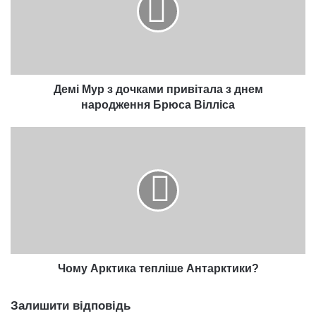
привітала
з
днем
народження
Брюса
Вілліса
Демі Мур з дочками привітала з днем
народження Брюса Вілліса
Чому
Арктика
тепліше
Антарктики?
Чому Арктика тепліше Антарктики?
Залишити відповідь