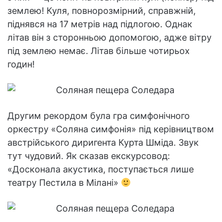
землею! Куля, повнорозмірний, справжній,
піднявся на 17 метрів над підлогою. Однак
літав він з сторонньою допомогою, адже вітру
під землею немає. Літав більше чотирьох
годин!
Другим рекордом була гра симфонічного
оркестру «Соляна симфонія» під керівництвом
австрійського диригента Курта Шміда. Звук
тут чудовий. Як сказав екскурсовод:
«Досконала акустика, поступається лише
театру Пестила в Мілані»