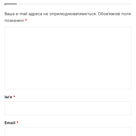
Ваша e-mail адреса не оприлюднюватиметься.
Обов’язкові поля
позначені
*
К
о
м
е
н
т
а
р
Ім'я
*
*
Email
*