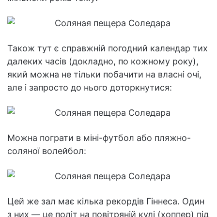
Також тут є справжній погодний календар тих
далеких часів (докладно, по кожному року),
який можна не тільки побачити на власні очі,
але і запросто до нього доторкнутися:
Можна пограти в міні-футбол або пляжно-
соляної волейбол:
Цей же зал має кілька рекордів Гіннеса. Один
з них — це політ на повітряній кулі (хоппер) під