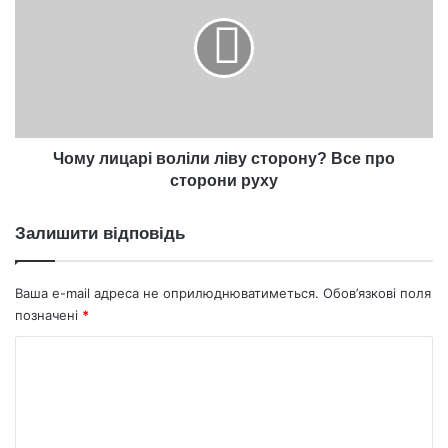
воліли
ліву
сторону?
Все
про
сторони
руху
Чому лицарі воліли ліву сторону? Все про
сторони руху
Залишити відповідь
Ваша e-mail адреса не оприлюднюватиметься.
Обов’язкові поля
позначені
*
К
о
м
е