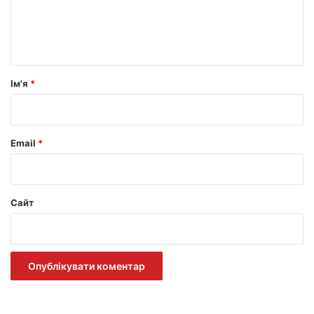
н
т
а
р
Ім'я
*
*
Email
*
Сайт