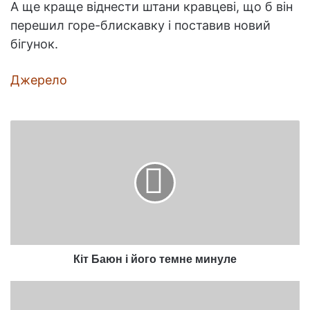
А ще краще віднести штани кравцеві, що б він
перешил горе-блискавку і поставив новий
бігунок.
Джерело
Кіт
Баюн
і
його
темне
минуле
Кіт Баюн і його темне минуле
Чому
лицарі