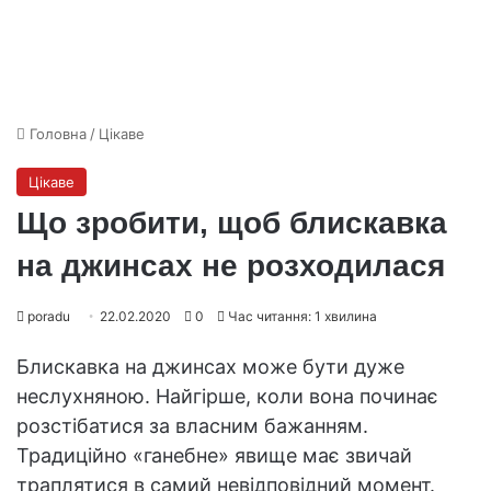
Головна
/
Цікаве
Цікаве
Що зробити, щоб блискавка
на джинсах не розходилася
poradu
22.02.2020
0
Час читання: 1 хвилина
Блискавка на джинсах може бути дуже
неслухняною. Найгірше, коли вона починає
розстібатися за власним бажанням.
Традиційно «ганебне» явище має звичай
траплятися в самий невідповідний момент.