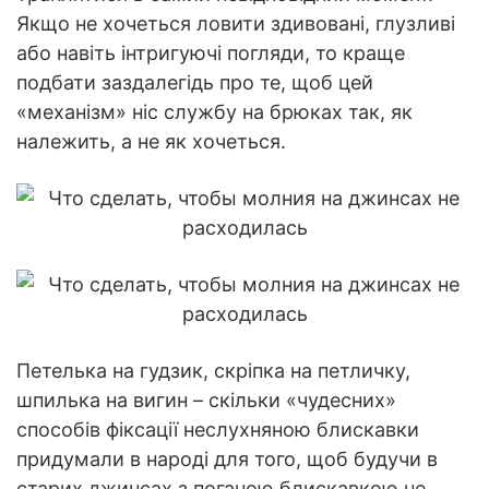
Якщо не хочеться ловити здивовані, глузливі
або навіть інтригуючі погляди, то краще
подбати заздалегідь про те, щоб цей
«механізм» ніс службу на брюках так, як
належить, а не як хочеться.
Петелька на гудзик, скріпка на петличку,
шпилька на вигин – скільки «чудесних»
способів фіксації неслухняною блискавки
придумали в народі для того, щоб будучи в
старих джинсах з поганою блискавкою не