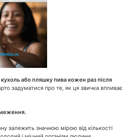
 кухоль або пляшку пива кожен раз після
рто задуматися про те, як ця звичка впливає
бмеження.
ну залежить значною мірою від кількості
олодий і міцний організм людини.