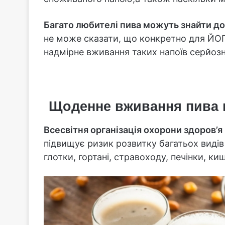
Багато любителі пива можуть знайти до
не може сказати, що конкретно для ЙОГО
надмірне вживання таких напоїв серйоз
Щоденне вживання пива п
Всесвітня організація охорони здоров’я
підвищує ризик розвитку багатьох виді
глотки, гортані, стравоходу, печінки, ки