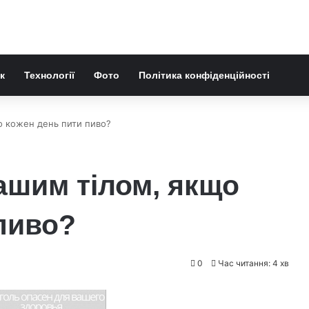
к
Технології
Фото
Політика конфіденційності
о кожен день пити пиво?
ашим тілом, якщо
пиво?
0
Час читання: 4 хв