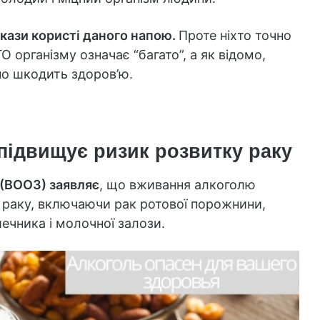
кази користі даного напою.
Проте ніхто точно
 організму означає “багато”, а як відомо,
но шкодить здоров’ю.
ідвищує ризик розвитку раку
 (ВООЗ) заявляє
, що вживання алкоголю
в раку, включаючи рак ротової порожнини,
шечника і молочної залози.