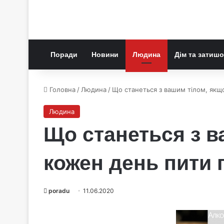
Поради
Новини
Людина
Дім та затишо
Головна
/
Людина
/
Що станеться з вашим тілом, якщ
Людина
Що станеться з в
кожен день пити 
poradu
11.06.2020