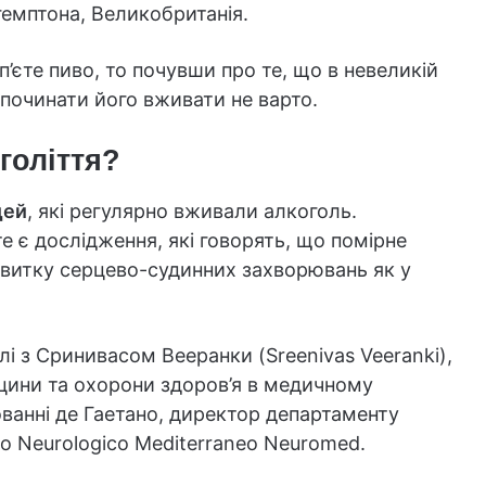
гемптона, Великобританія.
’єте пиво, то почувши про те, що в невеликій
починати його вживати не варто.
голіття?
дей
, які регулярно вживали алкоголь.
е є дослідження, які говорять, що помірне
витку серцево-судинних захворювань як у
лі з Сринивасом Вееранки (Sreenivas Veeranki),
цини та охорони здоров’я в медичному
ованні де Гаетано, директор департаменту
uto Neurologico Mediterraneo Neuromed.