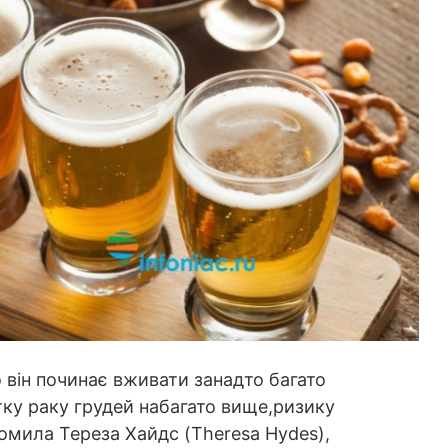
о він починає вживати занадто багато
тку раку грудей набагато вище,ризику
домила Тереза Хайдс (Theresa Hydes),