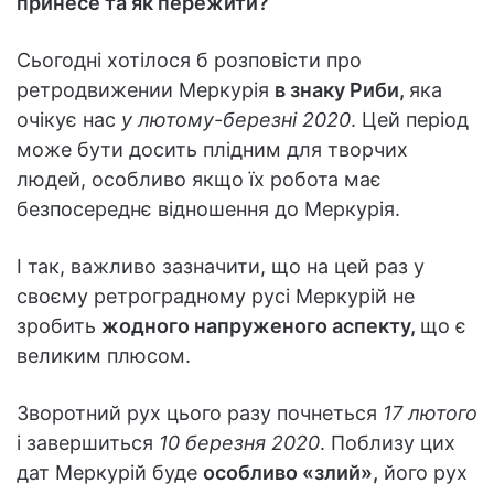
принесе та як пережити?
Сьогодні хотілося б розповісти про
ретродвижении Меркурія
в знаку Риби,
яка
очікує нас
у лютому-березні 2020
. Цей період
може бути досить плідним для творчих
людей, особливо якщо їх робота має
безпосереднє відношення до Меркурія.
І так, важливо зазначити, що на цей раз у
своєму ретроградному русі Меркурій не
зробить
жодного напруженого аспекту,
що є
великим плюсом.
Зворотний рух цього разу почнеться
17 лютого
і завершиться
10 березня 2020
. Поблизу цих
дат Меркурій буде
особливо «злий»,
його рух