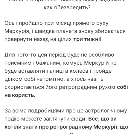
Ось і пройшло три місяці прямого руху
Меркурія, і швидка планета знову збирається
повернути назад на цілих
три тижні
!
Для кого-то цей період буде не особливо
приємним і бажаним, комусь Меркурій не
буде вставляти палиці в колеса і пройде
цілком собі непомітно, а хтось навіть
скористається його ретроградним рухом
собі
на користь
.
За всіма подробицями про це астрологічному
подію можете заглянути сюди:
Все, що ви
хотіли знати про ретроградному Меркурії: що