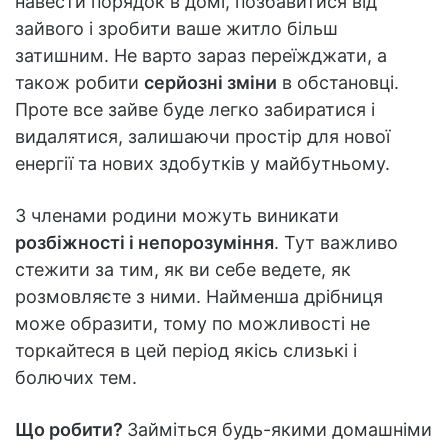
навести порядок в домі, позбавитися від
зайвого і зробити ваше житло більш
затишним. Не варто зараз переїжджати, а
також робити
серйозні зміни
в обстановці.
Проте все зайве буде легко забиратися і
видалятися, залишаючи простір для нової
енергії та нових здобутків у майбутньому.
З членами родини можуть виникати
розбіжності і непорозуміння
. Тут важливо
стежити за тим, як ви себе ведете, як
розмовляєте з ними. Найменша дрібниця
може образити, тому по можливості не
торкайтеся в цей період якісь слизькі і
болючих тем.
Що робити?
Займіться будь-якими домашніми