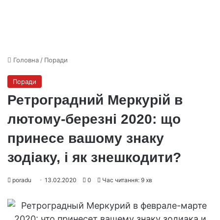
Головна
/
Поради
Поради
Ретроградний Меркурій в
лютому-березні 2020: що
принесе вашому знаку
зодіаку, і як знешкодити?
poradu
13.02.2020
0
Час читання: 9 хв