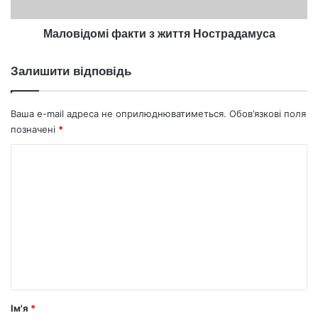
Маловідомі факти з життя Нострадамуса
Залишити відповідь
Ваша e-mail адреса не оприлюднюватиметься.
Обов’язкові поля
позначені
*
К
о
м
е
н
т
а
р
Ім'я
*