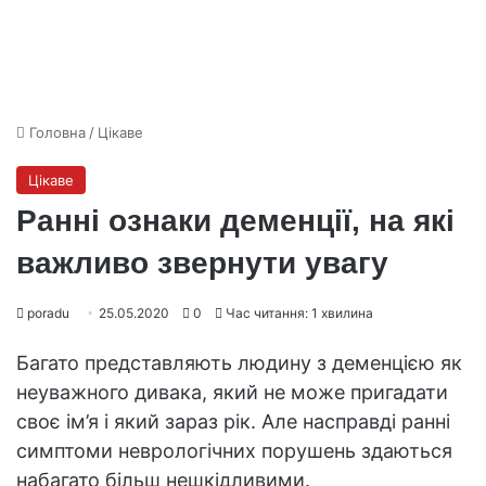
Головна
/
Цікаве
Цікаве
Ранні ознаки деменції, на які
важливо звернути увагу
poradu
25.05.2020
0
Час читання: 1 хвилина
Багато представляють людину з деменцією як
неуважного дивака, який не може пригадати
своє ім’я і який зараз рік. Але насправді ранні
симптоми неврологічних порушень здаються
набагато більш нешкідливими.