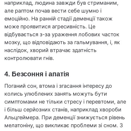
наприклад, людина завжди був стриманим,
але раптом почав вести себе шумно і
емоційно. На ранній стадії деменції також
може проявитися агресивність. Це
відбувається з-за ураження лобових часток
мозку, що відповідають за гальмування, і, як
наслідок, хворий втрачає здатність
контролювати гнів.
4. Безсоння і апатія
Поганий сон, втома і згасання інтересу до
колись улюблених занять можуть бути
симптомами не тільки стресу і перевтоми, але
і більш серйозних станів, наприклад хвороби
Альцгеймера. При деменції знижується рівень
мелатоніну, що викликає проблеми зі сном. З