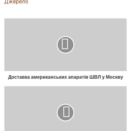
Джерело
Доставка
американських
апаратів
ШВЛ
у
Москву
Доставка американських апаратів ШВЛ у Москву
Маловідомі
факти
з
життя
Нострадамуса