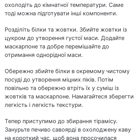
охолодіть до кімнатної температури. Саме
тоді можна підготувати інші компоненти.
Розділіть білки та жовтки. Збийте жовтки із
цукром до утворення густої маси. Додайте
маскарпоне та добре перемішайте до
отримання однорідної маси.
Обережно збийте білки в окремому чистому
посуді до утворення міцних піків. Потім
повільно та обережно втріть їх у суміш із
жовтків та маскарпоне. Намагайтеся зберегти
легкість і легкість текстури.
Тепер приступимо до збирання тірамісу.
Занурьте печиво савоярді в охолоджену каву
на короткий час, щоб вона просочилася