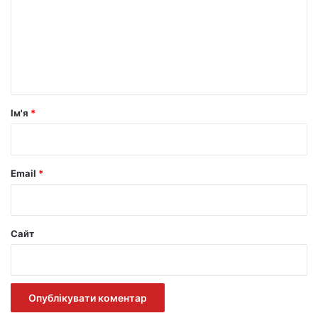
м
е
н
т
а
р
Ім'я
*
*
Email
*
Сайт