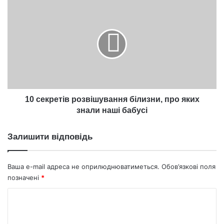
10
секретів
розвішування
білизни,
про
яких
знали
наші
бабусі
10 секретів розвішування білизни, про яких
знали наші бабусі
Залишити відповідь
Ваша e-mail адреса не оприлюднюватиметься.
Обов’язкові поля
позначені
*
К
о