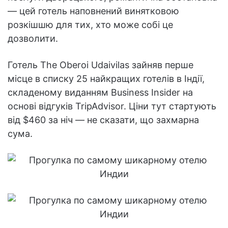
— цей готель наповнений винятковою
розкішшю для тих, хто може собі це
дозволити.
Готель The Oberoi Udaivilas зайняв перше
місце в списку 25 найкращих готелів в Індії,
складеному виданням Business Insider на
основі відгуків TripAdvisor. Ціни тут стартують
від $460 за ніч — не сказати, що захмарна
сума.