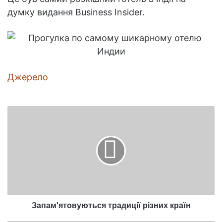
думку видання Business Insider.
Джерело
Запам'ятовуються
традиції
різних
країн
Запам'ятовуються традиції різних країн