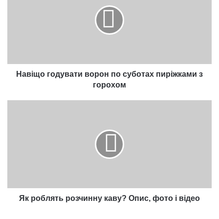
ворон
по
суботах
пиріжками
з
горохом
Навіщо годувати ворон по суботах пиріжками з
горохом
Як
роблять
розчинну
каву?
Опис,
фото
і
відео
Як роблять розчинну каву? Опис, фото і відео