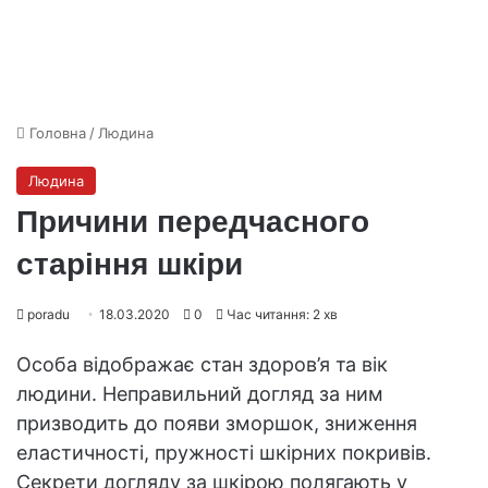
Головна
/
Людина
Людина
Причини передчасного
старіння шкіри
poradu
18.03.2020
0
Час читання: 2 хв
Особа відображає стан здоров’я та вік
людини. Неправильний догляд за ним
призводить до появи зморшок, зниження
еластичності, пружності шкірних покривів.
Секрети догляду за шкірою полягають у