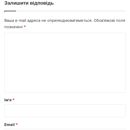
Залишити відповідь
Ваша e-mail адреса не оприлюднюватиметься.
Обов’язкові поля
позначені
*
К
о
м
е
н
т
а
р
Ім'я
*
*
Email
*