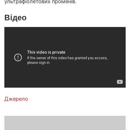
ультрафіолетових променів.
Відео
Джерело
Навіщо
годувати