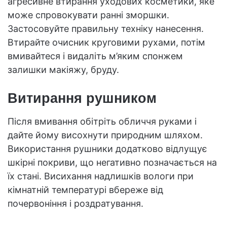
агресивне втирання уходових косметики, яке
може спровокувати ранні зморшки.
Застосовуйте правильну техніку нанесення.
Втирайте очисник круговими рухами, потім
вмивайтеся і видаліть м’яким спонжем
залишки макіяжу, бруду.
Витирання рушником
Після вмивання обітріть обличчя руками і
дайте йому висохнути природним шляхом.
Використання рушники додатково відлущує
шкірні покриви, що негативно позначається на
їх стані. Висихання надлишків вологи при
кімнатній температурі вбереже від
почервоніння і роздратування.