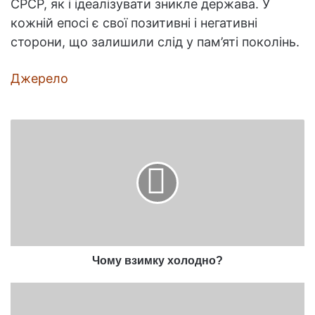
СРСР, як і ідеалізувати зникле держава. У
кожній епосі є свої позитивні і негативні
сторони, що залишили слід у пам’яті поколінь.
Джерело
Чому
взимку
холодно?
Чому взимку холодно?
Який
будинок