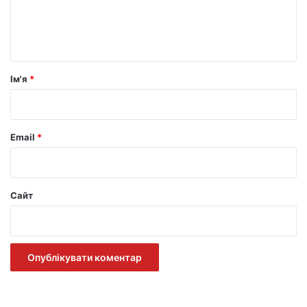
н
т
а
р
Ім'я
*
*
Email
*
Сайт