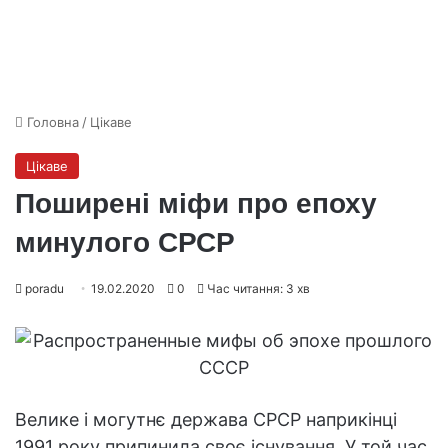
Головна
/
Цікаве
Цікаве
Поширені міфи про епоху
минулого СРСР
poradu
19.02.2020
0
Час читання: 3 хв
Велике і могутнє держава СРСР наприкінці
1991 року припинила своє існування. У той час