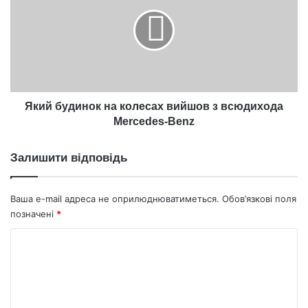
на
колесах
вийшов
з
всюдихода
Mercedes-
Benz
Який будинок на колесах вийшов з всюдихода
Mercedes-Benz
Залишити відповідь
Ваша e-mail адреса не оприлюднюватиметься.
Обов’язкові поля
позначені
*
К
о
м
е