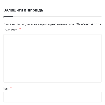
благополуччя
Залишити відповідь
Ваша e-mail адреса не оприлюднюватиметься.
Обов’язкові поля
позначені
*
К
о
м
е
н
т
а
р
Ім'я
*
*