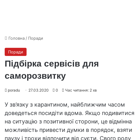
Головна
/
Поради
Поради
Підбірка сервісів для
саморозвитку
poradu
27.03.2020
0
Час читання: 2 хв
У зв’язку з карантином, найближчим часом
доведеться посидіти вдома. Якщо подивитися
на ситуацію з позитивної сторони, це відмінна
можливість привести думки в порядок, взяти
паузу і трохи відпочити від суєти. Свого роду