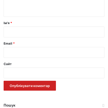
т
а
р
Ім'я
*
*
Email
*
Сайт
Пошук