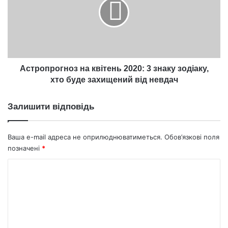
2020:
3
знаку
зодіаку,
хто
буде
захищений
Астропрогноз на квітень 2020: 3 знаку зодіаку,
від
хто буде захищений від невдач
невдач
Залишити відповідь
Ваша e-mail адреса не оприлюднюватиметься.
Обов’язкові поля
позначені
*
К
о
м
е
н