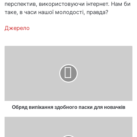
перспектив, використовуючи інтернет. Нам би
таке, в часи нашої молодості, правда?
Джерело
Обряд
випікання
здобного
паски
для
новачків
Обряд випікання здобного паски для новачків
Астропрогноз
на
квітень