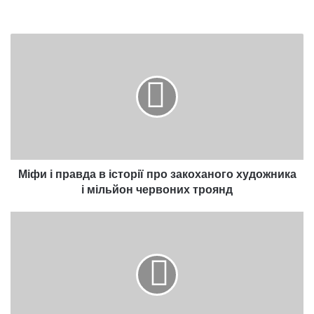
Міфи
і
правда
в
історії
про
закоханого
художника
і
мільйон
Міфи і правда в історії про закоханого художника
червоних
і мільйон червоних троянд
троянд
Саркофаг
засновника
Риму
виявився
порожнім