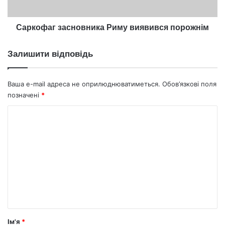
Саркофаг засновника Риму виявився порожнім
Залишити відповідь
Ваша e-mail адреса не оприлюднюватиметься.
Обов’язкові поля
позначені
*
К
о
м
е
н
т
а
р
Ім'я
*