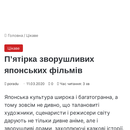
Головна
/
Цікаве
Цікаве
П’ятірка зворушливих
японських фільмів
poradu
11.03.2020
0
Час читання: 3 хв
Японська культура широка і багатогранна, а
тому зовсім не дивно, що талановиті
художники, сценаристи і режисери світу
дарують не тільки дивне аніме, але і
зворушливі драми, захоплюючі казкові історії.