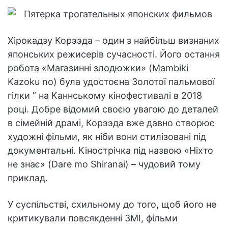
Хірокадзу Корээда – один з найбільш визнаних
японських режисерів сучасності. Його остання
робота «Магазинні злодюжки» (Mambiki
Kazoku no) була удостоєна Золотої пальмової
гілки ” на Каннському кінофестивалі в 2018
році. Добре відомий своєю увагою до деталей
в сімейній драмі, Корээда вже давно створює
художні фільми, як ніби вони стилізовані під
документальні. Кінострічка під назвою «Ніхто
не знає» (Dare mo Shiranai) – чудовий тому
приклад.
У суспільстві, схильному до того, щоб його не
критикували повсякденні ЗМІ, фільми