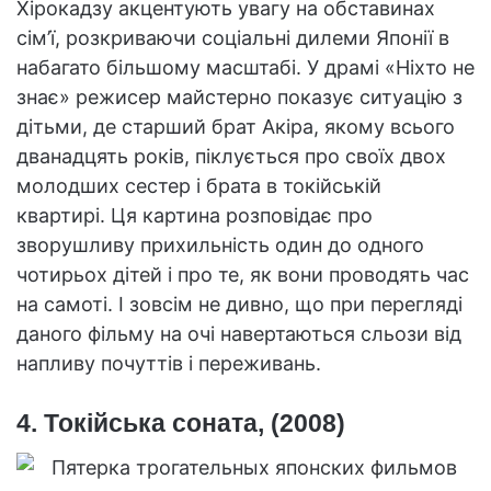
Хірокадзу акцентують увагу на обставинах
сім’ї, розкриваючи соціальні дилеми Японії в
набагато більшому масштабі. У драмі «Ніхто не
знає» режисер майстерно показує ситуацію з
дітьми, де старший брат Акіра, якому всього
дванадцять років, піклується про своїх двох
молодших сестер і брата в токійській
квартирі. Ця картина розповідає про
зворушливу прихильність один до одного
чотирьох дітей і про те, як вони проводять час
на самоті. І зовсім не дивно, що при перегляді
даного фільму на очі навертаються сльози від
напливу почуттів і переживань.
4. Токійська соната, (2008)