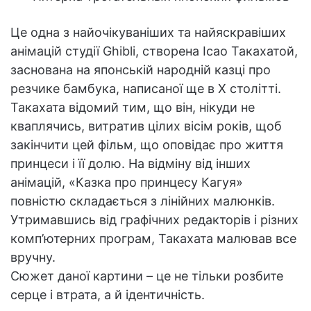
Це одна з найочікуваніших та найяскравіших
анімацій студії Ghibli, створена Ісао Такахатой,
заснована на японській народній казці про
резчике бамбука, написаної ще в Х столітті.
Такахата відомий тим, що він, нікуди не
кваплячись, витратив цілих вісім років, щоб
закінчити цей фільм, що оповідає про життя
принцеси і її долю. На відміну від інших
анімацій, «Казка про принцесу Кагуя»
повністю складається з лінійних малюнків.
Утримавшись від графічних редакторів і різних
комп’ютерних програм, Такахата малював все
вручну.
Сюжет даної картини – це не тільки розбите
серце і втрата, а й ідентичність.